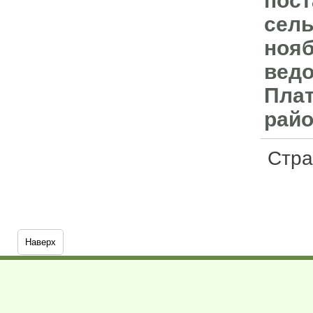
пост
сель
нояб
вед
Плат
райо
Стр
Наверх