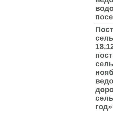
водо
посе
Пост
сель
18.1
пост
сель
нояб
ведо
доро
сель
год»