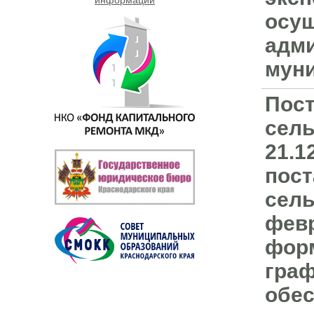
осущ
адми
муни
Пост
сель
21.1
пост
сель
февр
форм
граф
обес