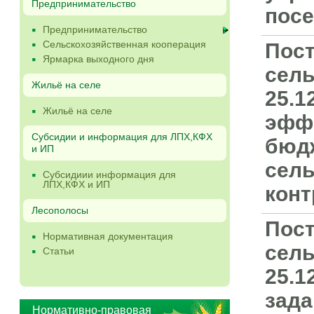
Предпринимательство
посе
Предпринимательство
Сельскохозяйственная кооперация
Пост
Ярмарка выходного дня
сель
Жильё на селе
25.1
Жильё на селе
эфф
Субсидии и информация для ЛПХ,КФХ
бюдж
и ИП
сель
Субсидиии информация для
ЛПХ,КФХ и ИП
конт
Лесополосы
Пост
Нормативная документация
сель
Статьи
25.1
зад
Нормативно-правовая