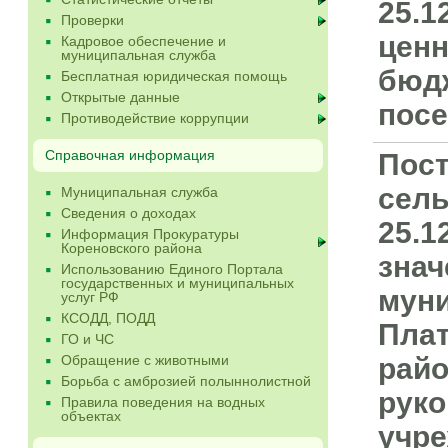
25.1
Проверки
цен
Кадровое обеспечение и
муниципальная служба
бюдж
Бесплатная юридическая помощь
Открытые данные
посе
Противодействие коррупции
Справочная информация
Пост
сель
Муниципальная служба
Сведения о доходах
25.1
Информация Прокуратуры
Кореновского района
знач
Использованию Единого Портала
государственных и муниципальных
мун
услуг РФ
КСОДД, ПОДД
Плат
ГО и ЧС
Обращение с животными
райо
Борьба с амброзией полыннолистной
рук
Правила поведения на водных
объектах
учре