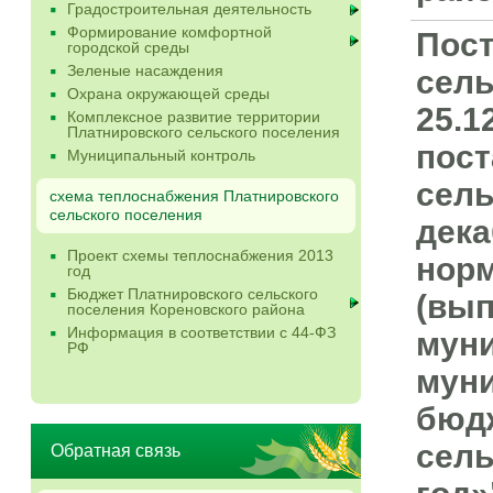
Градостроительная деятельность
Формирование комфортной
Пост
городской среды
Зеленые насаждения
сель
Охрана окружающей среды
25.1
Комплексное развитие территории
Платнировского сельского поселения
пост
Муниципальный контроль
сель
схема теплоснабжения Платнировского
сельского поселения
дека
Проект схемы теплоснабжения 2013
норм
год
Бюджет Платнировского сельского
(вып
поселения Кореновского района
Информация в соответствии с 44-ФЗ
муни
РФ
мун
бюд
сель
Обратная связь