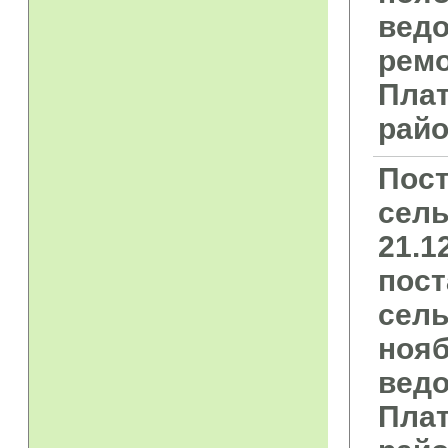
вед
ремо
Плат
райо
Пост
сель
21.1
пост
сель
нояб
вед
Плат