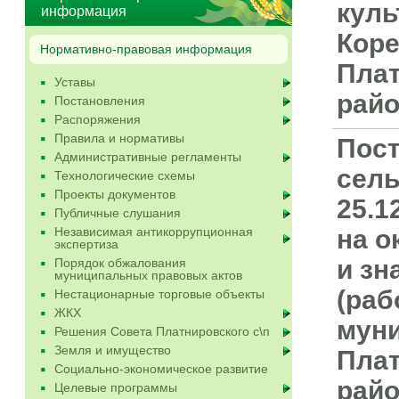
куль
информация
Коре
Нормативно-правовая информация
Плат
Уставы
райо
Постановления
Распоряжения
Правила и нормативы
Пост
Административные регламенты
сель
Технологические схемы
Проекты документов
25.1
Публичные слушания
Независимая антикоррупционная
на о
экспертиза
и зн
Порядок обжалования
муниципальных правовых актов
(раб
Нестационарные торговые объекты
ЖКХ
мун
Решения Совета Платнировского с\п
Земля и имущество
Плат
Социально-экономическое развитие
райо
Целевые программы