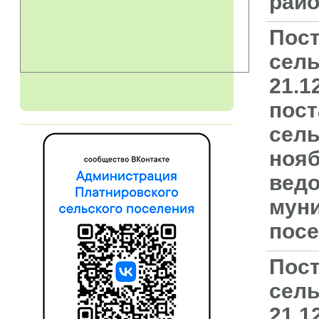
райо
Пост
сель
21.1
пост
сель
нояб
ведо
муни
посе
Пост
сель
21.1