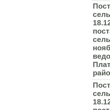
Пост
сель
18.1
пост
сель
нояб
вед
Плат
райо
Пост
сель
18.1