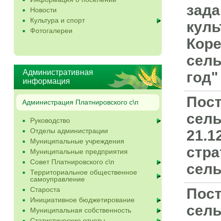
зад
Новости
Культура и спорт
куль
Фотогалереи
Коре
сель
Административная
год"
информация
Пост
Администрация Платнировского с\п
сель
Руководство
Отделы администрации
21.1
Муниципальные учреждения
стра
Муниципальные предприятия
Совет Платнировского с\п
сель
Территориальное общественное
самоуправление
Староста
Пост
Инициативное бюджетирование
сель
Муниципальная собственность
Статистические отчеты