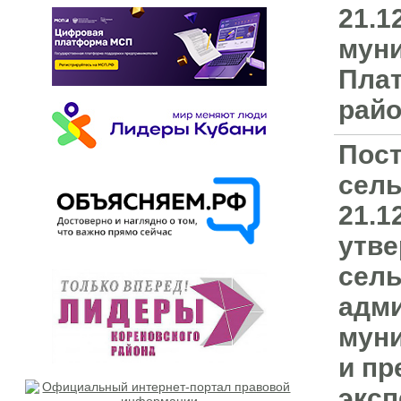
21.1
муни
Плат
райо
Пост
сель
21.1
утве
сель
адми
муни
и пр
эксп