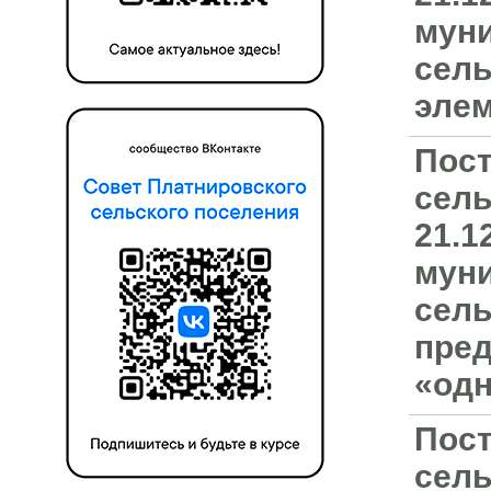
муни
сель
элем
Пост
сель
21.1
муни
сель
пред
«одн
Пост
сель