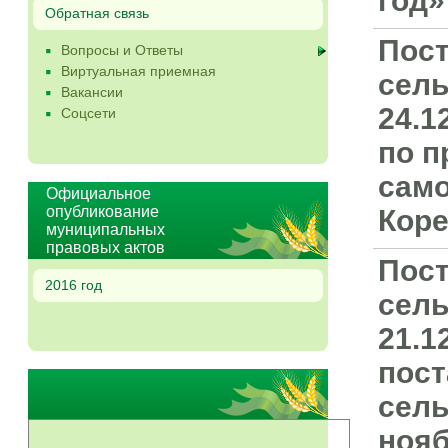
год»
Обратная связь
Пост
Вопросы и Ответы
Виртуальная приемная
сель
Вакансии
24.1
Соцсети
по п
само
Официальное
опубликование
Коре
муниципальных
правовых актов
Пост
2016 год
сель
21.1
пост
сель
нояб