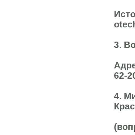
Источ
otec
3. В
Адре
62-2
4. М
Крас
(воп