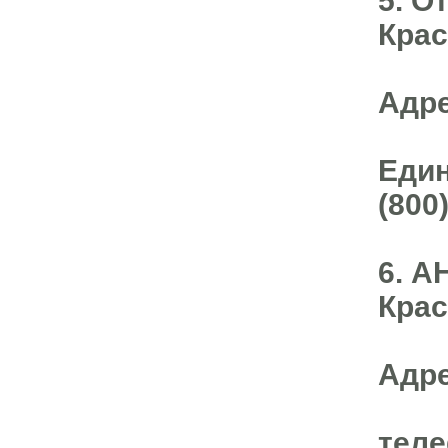
5. О
Кра
Адре
Един
(800
6. А
Крас
Адре
теле