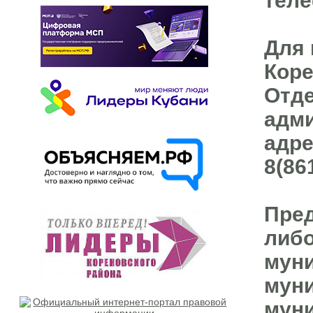
теле
Для 
Коре
Отд
адми
адре
8(86
Пред
либо
муни
муни
муни