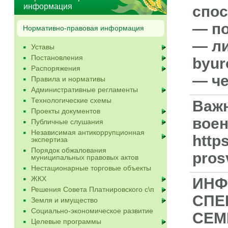
информация
спос
— по
Нормативно-правовая информация
— ли
Уставы
Постановления
byur
Распоряжения
— че
Правила и нормативы
Административные регламенты
Технологические схемы
Важн
Проекты документов
воен
Публичные слушания
Независимая антикоррупционная
http
экспертиза
Порядок обжалования
pros
муниципальных правовых актов
Нестационарные торговые объекты
ЖКХ
ИНФ
Решения Совета Платнировского с\п
СПЕ
Земля и имущество
Социально-экономическое развитие
СЕМ
Целевые программы