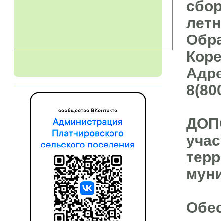
сбор
летн
Обра
Коре
Адре
8(80
ДОП
учас
терр
муни
Обес