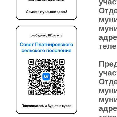
учас
Отде
муни
мун
адре
теле
Пред
учас
Отд
муни
мун
адре