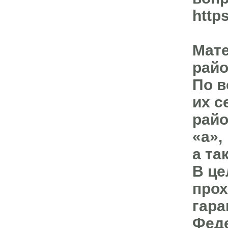
http
Мате
райо
По в
их с
райо
«а»,
а та
В це
прох
гара
Феде