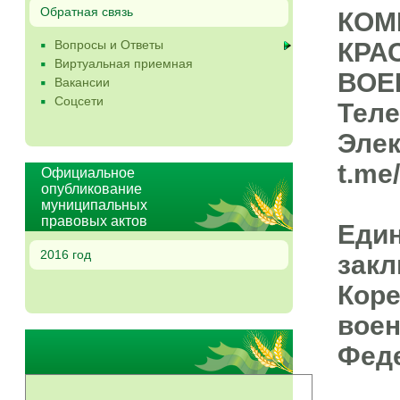
Обратная связь
КОМ
Вопросы и Ответы
КРА
Виртуальная приемная
ВОЕ
Вакансии
Соцсети
Теле
Элек
t.me
Официальное
опубликование
муниципальных
правовых актов
Един
2016 год
закл
Коре
воен
Феде