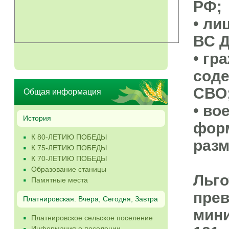
РФ;
• ли
ВС Д
• гр
соде
СВО
Общая информация
• во
История
форм
К 80-ЛЕТИЮ ПОБЕДЫ
разм
К 75-ЛЕТИЮ ПОБЕДЫ
К 70-ЛЕТИЮ ПОБЕДЫ
Образование станицы
Льго
Памятные места
прев
Платнировская. Вчера, Сегодня, Завтра
мини
Платнировское сельское поселение
Информация о поселении