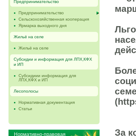
Предпринимательство
марш
Предпринимательство
Сельскохозяйственная кооперация
Ярмарка выходного дня
Льго
Жильё на селе
насе
дейс
Жильё на селе
Субсидии и информация для ЛПХ,КФХ
и ИП
Боле
Субсидиии информация для
соци
ЛПХ,КФХ и ИП
семе
Лесополосы
(htt
Нормативная документация
Статьи
За к
Нормативно-правовая