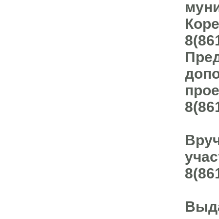
муни
Коре
8(86
Пред
допо
прое
8(86
Вруч
учас
8(86
Выда