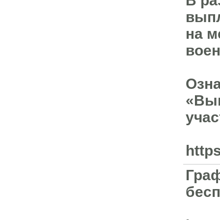
В ра
выпл
на м
воен
Озна
«Вып
учас
http
Граф
бесп