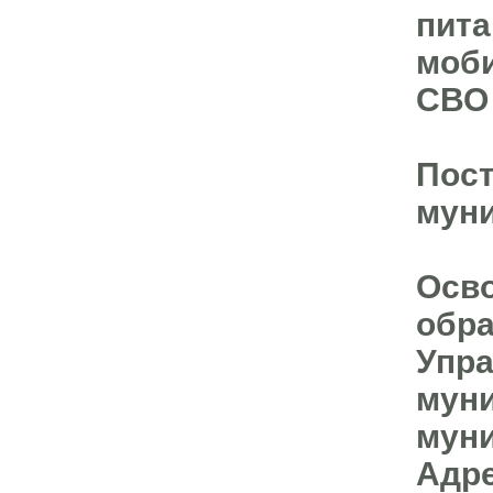
пита
моби
СВО
Пост
муни
Осво
обра
Упра
муни
муни
Адре