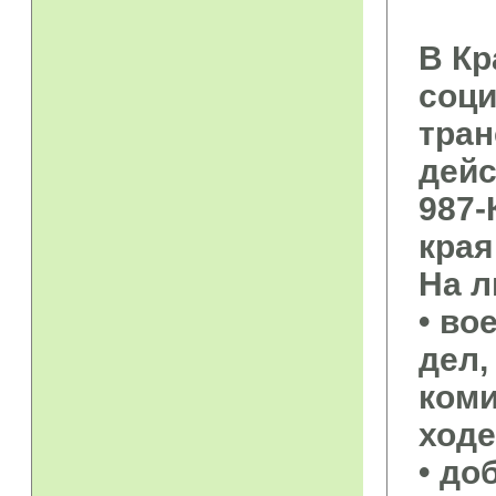
В Кр
соци
тран
дейс
987-
края
На л
• во
дел,
коми
ходе
• д