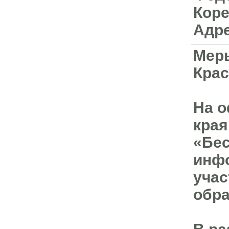
Коре
Адре
Меры
Крас
На о
края
«Бес
инфо
учас
обра