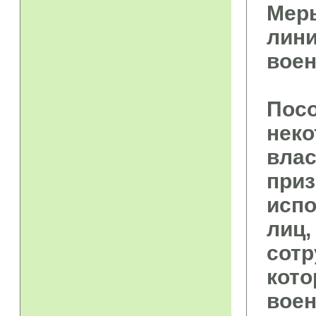
Меры
лини
воен
Посо
неко
влас
приз
испо
лиц,
сотр
кото
воен