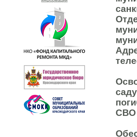
санк
Отд
муни
муни
Адре
теле
Осво
саду
поги
СВО
Обе