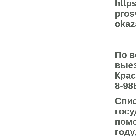
http
pros
okaz
По в
выез
Крас
8-98
Спис
госу
помо
году