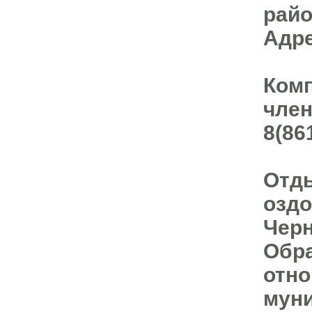
рай
Адре
Комп
член
8(86
Отды
оздо
Черн
Обра
отно
муни