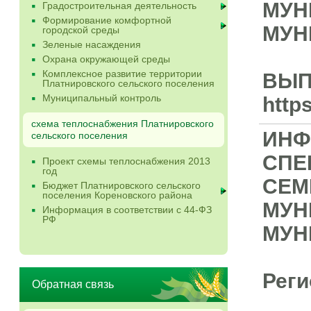
МУН
Градостроительная деятельность
Формирование комфортной
МУН
городской среды
Зеленые насаждения
Охрана окружающей среды
Комплексное развитие территории
ВЫП
Платнировского сельского поселения
Муниципальный контроль
http
схема теплоснабжения Платнировского
ИНФ
сельского поселения
СПЕ
Проект схемы теплоснабжения 2013
год
СЕМ
Бюджет Платнировского сельского
поселения Кореновского района
МУН
Информация в соответствии с 44-ФЗ
РФ
МУН
Реги
Обратная связь