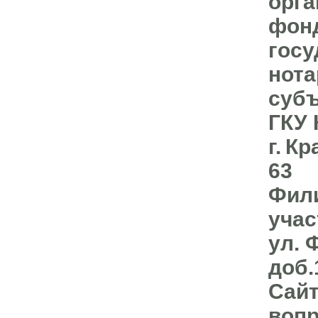
орг
фон
госу
нота
субъ
ГКУ 
г. К
63
Фил
учас
ул. 
доб.
Сайт
вопр