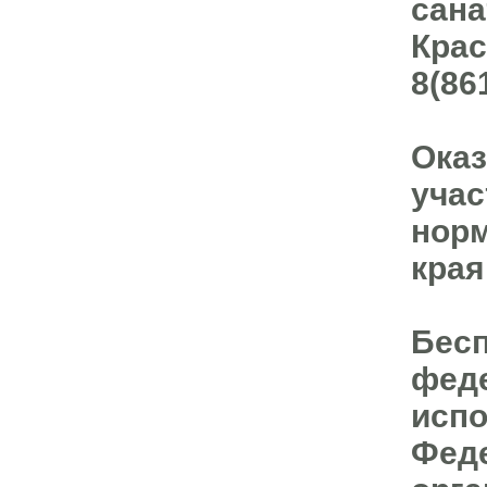
сана
Крас
8(86
Оказ
учас
норм
края
Бес
феде
испо
Феде