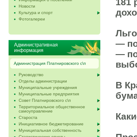
181 
Новости
дохо
Культура и спорт
Фотогалереи
Льго
— по
Административная
информация
— по
выбо
Администрация Платнировского с\п
Руководство
Отделы администрации
В Кр
Муниципальные учреждения
бума
Муниципальные предприятия
Совет Платнировского с\п
Территориальное общественное
самоуправление
Каки
Староста
Инициативное бюджетирование
Муниципальная собственность
Статистические отчеты