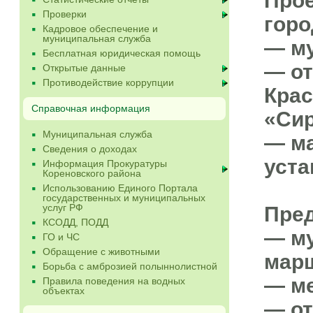
Прое
Проверки
горо
Кадровое обеспечение и
муниципальная служба
— м
Бесплатная юридическая помощь
— от
Открытые данные
Противодействие коррупции
Крас
Справочная информация
«Сир
Муниципальная служба
— ма
Сведения о доходах
уста
Информация Прокуратуры
Кореновского района
Использованию Единого Портала
государственных и муниципальных
услуг РФ
Пред
КСОДД, ПОДД
— м
ГО и ЧС
Обращение с животными
мар
Борьба с амброзией полыннолистной
— м
Правила поведения на водных
объектах
— о