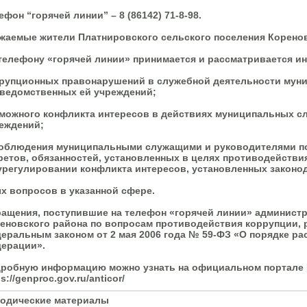
ефон “горячей линии” – 8 (86142) 71-8-98.
жаемые жители Платнировского сельского поселения Коренов
телефону «горячей линии» принимается и рассматривается и
рупционных правонарушений в служебной деятельности мун
ведомственных ей учреждений;
можного конфликта интересов в действиях муниципальных с
еждений;
облюдения муниципальными служащими и руководителями по
ретов, обязанностей, установленных в целях противодействи
урегулировании конфликта интересов, установленных закон
х вопросов в указанной сфере.
ащения, поступившие на телефон «горячей линии» администр
еновского района по вопросам противодействия коррупции, 
еральным законом от 2 мая 2006 года № 59-ФЗ «О порядке р
ерации».
робную информацию можно узнать на официальном портале 
s://genproc.gov.ru/anticor/
одические материалы