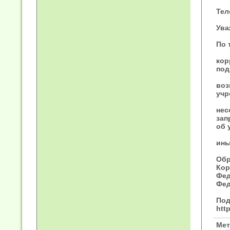
Тел
Ува
По 
кор
под
воз
учр
нес
зап
об 
ины
Обр
Кор
Фед
Фед
Под
http
Мет