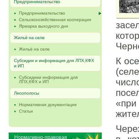
Предпринимательство
Предпринимательство
Сельскохозяйственная кооперация
засе
Ярмарка выходного дня
кот
Жильё на селе
Черн
Жильё на селе
К ос
Субсидии и информация для ЛПХ,КФХ
и ИП
(сел
Субсидиии информация для
числ
ЛПХ,КФХ и ИП
посе
Лесополосы
«при
Нормативная документация
Статьи
жите
Через
Нормативно-правовая