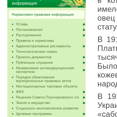
в ко
информация
имел
Нормативно-правовая информация
овец 
Уставы
стату
Постановления
Распоряжения
В 19
Правила и нормативы
Административные регламенты
Плат
Технологические схемы
тысяч
Проекты документов
Публичные слушания
Был
Независимая антикоррупционная
экспертиза
кож
Порядок обжалования
муниципальных правовых актов
наро
Нестационарные торговые объекты
ЖКХ
В 19
Решения Совета Платнировского с\п
Земля и имущество
Укра
Социально-экономическое развитие
«саб
Целевые программы