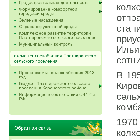
Градостроительная деятельность
колх
Формирование комфортной
городской среды
отпр
Зеленые насаждения
стан
Охрана окружающей среды
Комплексное развитие территории
приу
Платнировского сельского поселения
Муниципальный контроль
Ильи
схема теплоснабжения Платнировского
сотн
сельского поселения
Проект схемы теплоснабжения 2013
В 19
год
Киро
Бюджет Платнировского сельского
поселения Кореновского района
сель
Информация в соответствии с 44-ФЗ
РФ
комб
1970
Обратная связь
колх