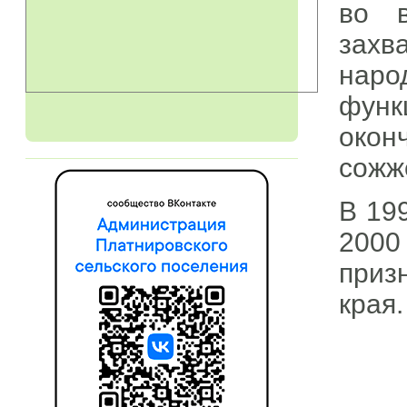
во в
захв
наро
функ
окон
сожж
В 19
2000
приз
края.