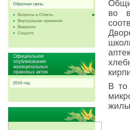
Общи
Обратная связь
во в
Вопросы и Ответы
соот
Виртуальная приемная
Вакансии
Двор
Соцсети
школ
апте
Официальное
хлеб
опубликование
муниципальных
кирп
правовых актов
2016 год
В то
микр
жилые