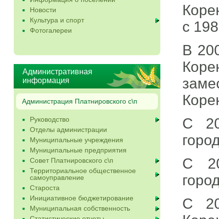
Коре
Новости
Культура и спорт
с 198
Фотогалереи
В 20
Коре
Административная
зам
информация
Коре
Администрация Платнировского с\п
Руководство
С 20
Отделы администрации
горо
Муниципальные учреждения
Муниципальные предприятия
С 20
Совет Платнировского с\п
Территориальное общественное
горо
самоуправление
Староста
Инициативное бюджетирование
С 20
Муниципальная собственность
Статистические отчеты