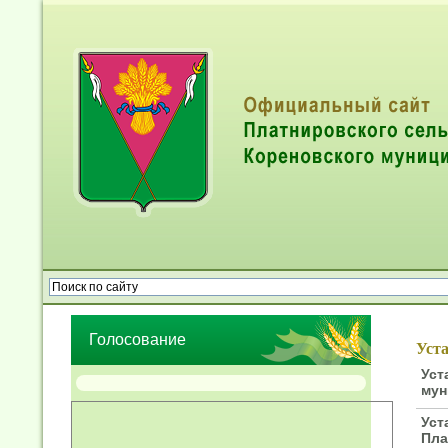
Опрос населения об эффективности деятельности руководител
органов местного самоуправления муниципальных образований
Голосование
Уст
Уст
мун
Уст
Пла