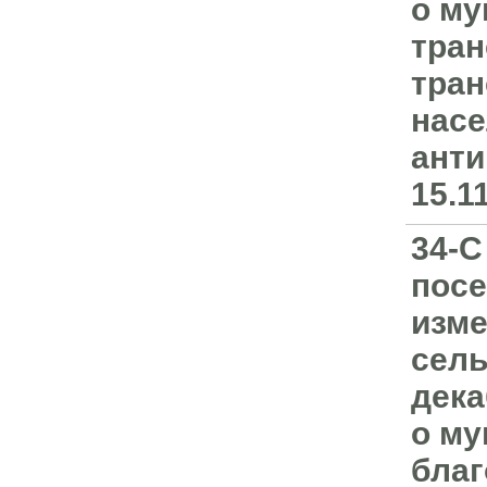
о му
тран
тран
насе
анти
15.1
34-С
посе
изме
сель
дека
о му
благ