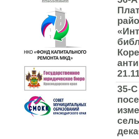
Плат
райо
«Инт
библ
Коре
анти
21.1
35-С
посе
изме
сель
дека