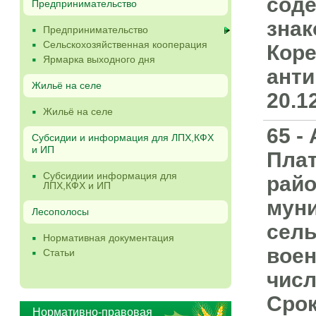
соде
Предпринимательство
знак
Предпринимательство
Сельскохозяйственная кооперация
Коре
Ярмарка выходного дня
анти
Жильё на селе
20.1
Жильё на селе
65 -
Субсидии и информация для ЛПХ,КФХ
и ИП
Плат
Субсидиии информация для
райо
ЛПХ,КФХ и ИП
мун
Лесополосы
сель
Нормативная документация
воен
Статьи
числ
Срок
Нормативно-правовая