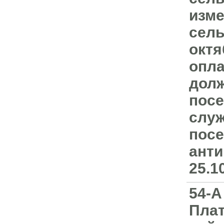
изме
сель
октя
опла
долж
посе
служ
посе
анти
25.1
54-А
Плат