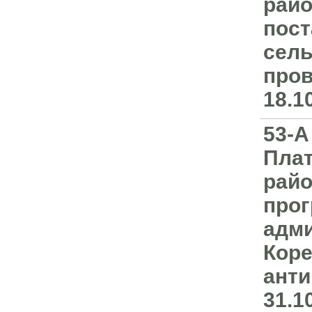
райо
пост
сель
пров
18.1
53-А
Плат
райо
про
адми
Коре
анти
31.1