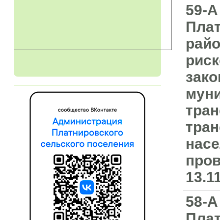
59-А
Плат
райо
риск
зако
муни
тран
тран
насе
пров
13.1
58-А
Плат