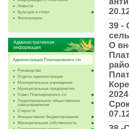
анти
Новости
20.12
Культура и спорт
Фотогалереи
39 -
сель
Административная
О вн
информация
Плат
Администрация Платнировского с\п
райо
Руководство
Плат
Отделы администрации
Коре
Муниципальные учреждения
Муниципальные предприятия
2024
Совет Платнировского с\п
Территориальное общественное
Срок
самоуправление
Староста
07.1
Инициативное бюджетирование
Муниципальная собственность
38 -
Статистические отчеты