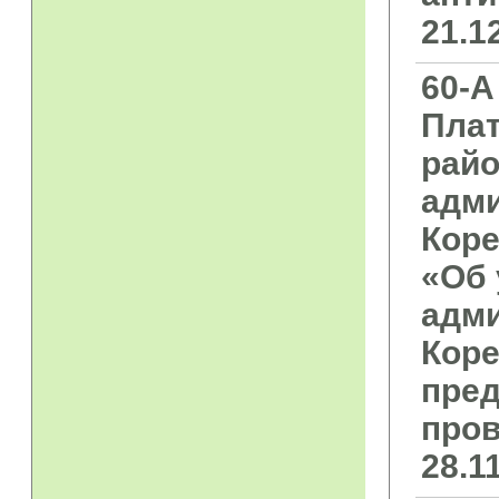
21.1
60-А
Плат
райо
адми
Коре
«Об 
адми
Коре
пред
пров
28.11