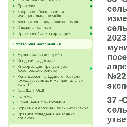
Проверки
сель
Кадровое обеспечение и
муниципальная служба
изме
Бесплатная юридическая помощь
сель
Открытые данные
Противодействие коррупции
2023
Справочная информация
муни
Муниципальная служба
посе
Сведения о доходах
апре
Информация Прокуратуры
Кореновского района
№221
Использованию Единого Портала
государственных и муниципальных
эксп
услуг РФ
КСОДД, ПОДД
ГО и ЧС
37 -
Обращение с животными
сель
Борьба с амброзией полыннолистной
Правила поведения на водных
утве
объектах