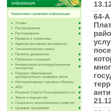
13.1
информация
Нормативно-правовая информация
64-А
Уставы
Плат
Постановления
райо
Распоряжения
Правила и нормативы
услу
Административные регламенты
посе
Технологические схемы
Проекты документов
кото
Публичные слушания
Независимая антикоррупционная
мног
экспертиза
Порядок обжалования
госу
муниципальных правовых актов
Нестационарные торговые объекты
терр
ЖКХ
анти
Решения Совета Платнировского с\п
Земля и имущество
21.1
Социально-экономическое развитие
Целевые программы