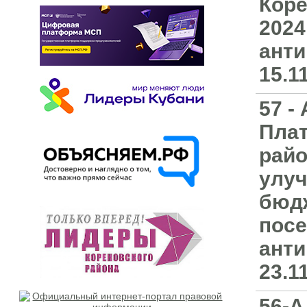
Коре
2024
анти
15.1
57 -
Плат
райо
улуч
бюдж
посе
анти
23.1
56-А