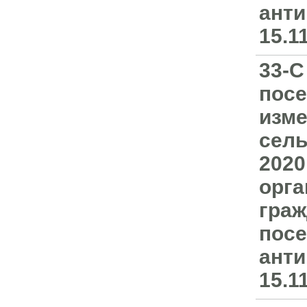
анти
15.1
33-С
посе
изме
сель
2020
орга
граж
посе
анти
15.1