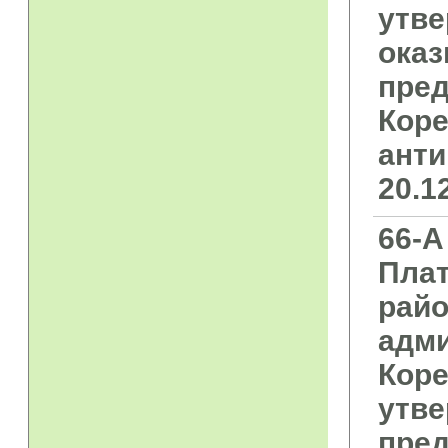
утве
ока
пред
Коре
анти
20.1
66-А
Плат
райо
адми
Коре
утве
пред