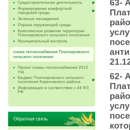
63- 
Градостроительная деятельность
Формирование комфортной
Плат
городской среды
Зеленые насаждения
райо
Охрана окружающей среды
услу
Комплексное развитие территории
Платнировского сельского поселения
посе
Муниципальный контроль
анти
схема теплоснабжения Платнировского
сельского поселения
21.1
Проект схемы теплоснабжения 2013
год
62- 
Бюджет Платнировского сельского
поселения Кореновского района
Плат
Информация в соответствии с 44-ФЗ
РФ
райо
услу
посе
Обратная связь
кото