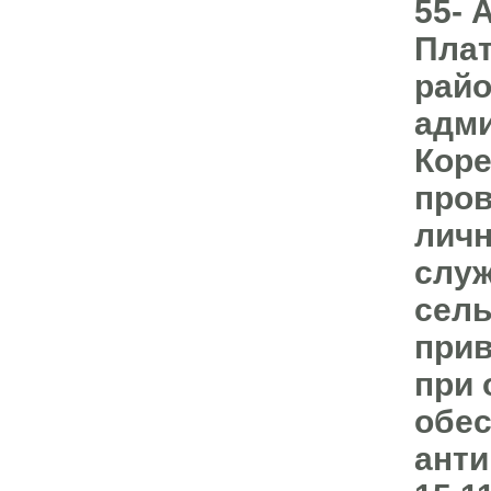
55- 
Плат
райо
адми
Коре
пров
личн
служ
сель
прив
при 
обес
анти