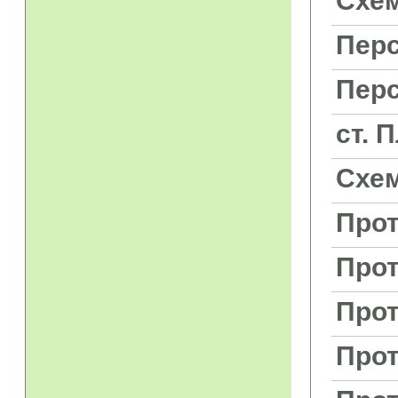
Схем
Перс
Перс
ст. 
Схе
Прот
Прот
Прот
Прот