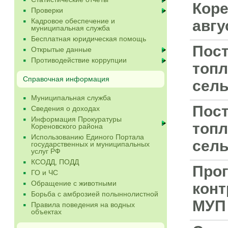
Коре
Проверки
Кадровое обеспечение и
авгу
муниципальная служба
Бесплатная юридическая помощь
Пост
Открытые данные
Противодействие коррупции
топл
Справочная информация
сель
Муниципальная служба
Пост
Сведения о доходах
Информация Прокуратуры
топл
Кореновского района
Использованию Единого Портала
сель
государственных и муниципальных
услуг РФ
КСОДД, ПОДД
Прог
ГО и ЧС
Обращение с животными
конт
Борьба с амброзией полыннолистной
МУП 
Правила поведения на водных
объектах