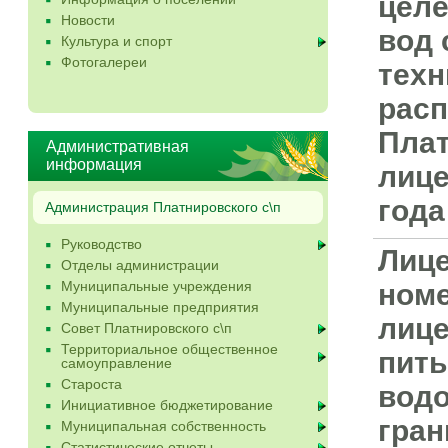
целе
Новости
вод 
Культура и спорт
Фотогалереи
техн
расп
Плат
Административная
информация
лице
года
Администрация Платнировского с\п
Руководство
Лице
Отделы администрации
Муниципальные учреждения
номе
Муниципальные предприятия
лице
Совет Платнировского с\п
Территориальное общественное
пить
самоуправление
Староста
водо
Инициативное бюджетирование
гран
Муниципальная собственность
Статистические отчеты