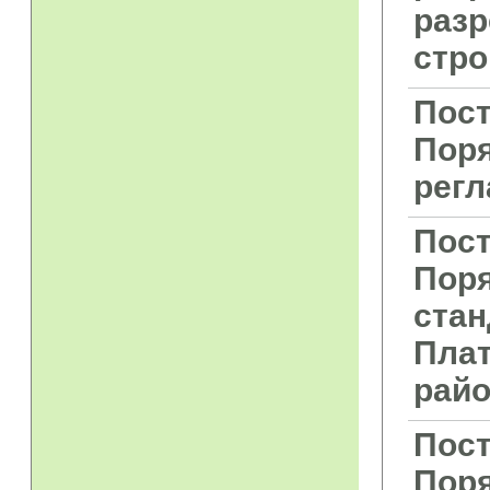
разр
стро
Пост
Поря
регл
Пост
Поря
стан
Плат
рай
Пост
Поря