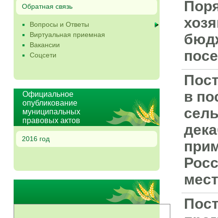
Поря
Обратная связь
хозя
Вопросы и Ответы
Виртуальная приемная
бюдж
Вакансии
посе
Соцсети
Пост
в по
Официальное
опубликование
сель
муниципальных
правовых актов
дека
2016 год
прим
Росс
мес
Пост