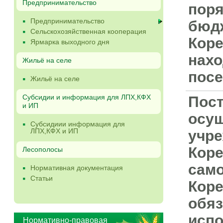
Предпринимательство
поря
Предпринимательство
бюдж
Сельскохозяйственная кооперация
Коре
Ярмарка выходного дня
нахо
Жильё на селе
посе
Жильё на селе
Субсидии и информация для ЛПХ,КФХ
Пост
и ИП
осу
Субсидиии информация для
ЛПХ,КФХ и ИП
учре
Коре
Лесополосы
само
Нормативная документация
Статьи
Коре
обяз
испо
Нормативно-правовая