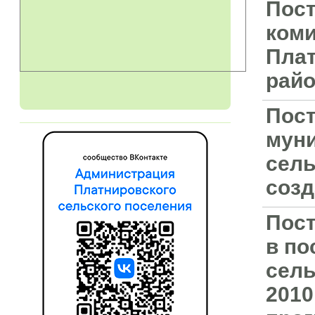
Пост
коми
Плат
рай
Пост
мун
сель
соз
Пост
в по
сель
2010