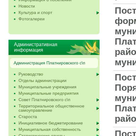
Новости
Пост
Культура и спорт
форм
Фотогалереи
мун
Плат
Административная
райо
информация
муни
Администрация Платнировского с\п
Руководство
Пост
Отделы администрации
Поря
Муниципальные учреждения
Муниципальные предприятия
мун
Совет Платнировского с\п
Плат
Территориальное общественное
самоуправление
рай
Староста
Инициативное бюджетирование
Муниципальная собственность
Пост
Статистические отчеты