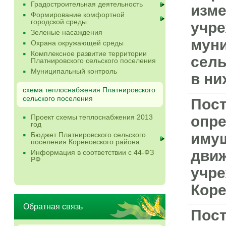
Градостроительная деятельность
изме
Формирование комфортной
городской среды
учре
Зеленые насаждения
мун
Охрана окружающей среды
Комплексное развитие территории
сель
Платнировского сельского поселения
Муниципальный контроль
в ни
схема теплоснабжения Платнировского
сельского поселения
Пост
Проект схемы теплоснабжения 2013
опре
год
имущ
Бюджет Платнировского сельского
поселения Кореновского района
дви
Информация в соответствии с 44-ФЗ
РФ
учре
Коре
Обратная связь
Пост