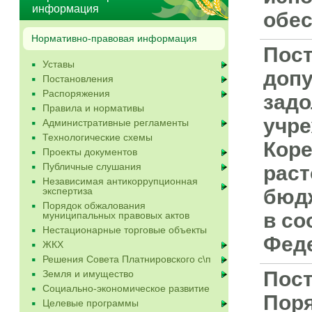
информация
обес
Нормативно-правовая информация
Пост
Уставы
допу
Постановления
Распоряжения
зад
Правила и нормативы
учре
Административные регламенты
Технологические схемы
Коре
Проекты документов
Публичные слушания
раст
Независимая антикоррупционная
экспертиза
бюдж
Порядок обжалования
в со
муниципальных правовых актов
Нестационарные торговые объекты
Фед
ЖКХ
Решения Совета Платнировского с\п
Пост
Земля и имущество
Социально-экономическое развитие
Поря
Целевые программы