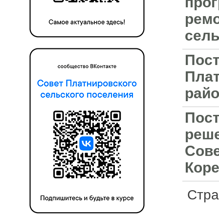
прог
ремо
сель
Пост
Плат
райо
Пост
реше
Сове
Коре
Стр