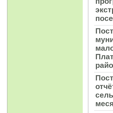
прог
экст
посе
Пост
мун
мало
Плат
райо
Пост
отчё
сель
меся