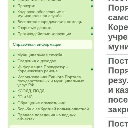
Поря
Проверки
Кадровое обеспечение и
само
муниципальная служба
Бесплатная юридическая помощь
Коре
Открытые данные
Противодействие коррупции
учре
муни
Справочная информация
Муниципальная служба
Пост
Сведения о доходах
Информация Прокуратуры
Поря
Кореновского района
Использованию Единого Портала
резу
государственных и муниципальных
услуг РФ
и ка
КСОДД, ПОДД
ГО и ЧС
посе
Обращение с животными
закр
Борьба с амброзией полыннолистной
Правила поведения на водных
объектах
Пост