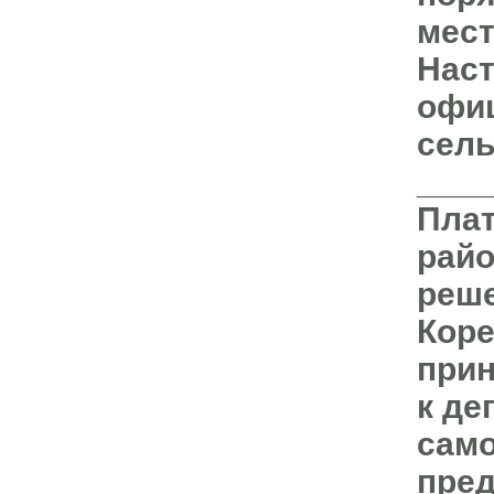
мест
Наст
офиц
сель
____
Плат
райо
реше
Коре
прин
к де
само
пре