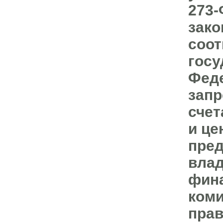
273-
зако
соот
госу
Феде
запр
счет
и це
пред
влад
фин
коми
прав