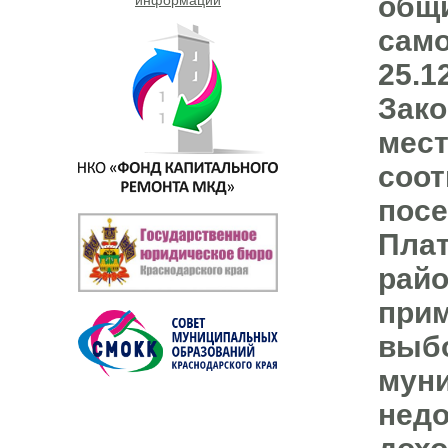
общи
само
25.1
Зако
мест
соот
посе
Плат
райо
прим
выбо
муни
недо