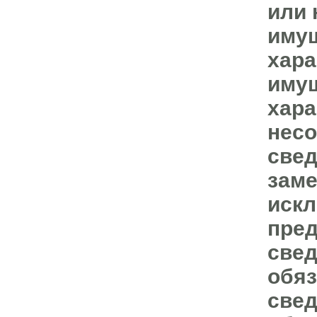
или 
имущ
хара
имущ
хара
несо
свед
зам
искл
пре
свед
обяз
свед