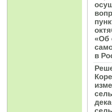
осущ
вопр
пунк
октя
«Об 
сам
в Ро
Реше
Коре
изме
сель
дека
сель