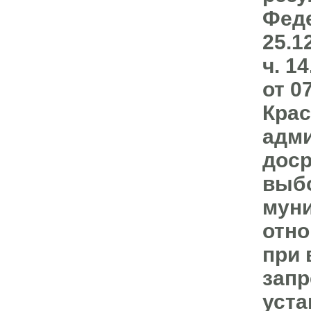
Феде
25.1
ч. 1
от 0
Крас
адми
доср
выбо
муни
отно
при 
запр
уста