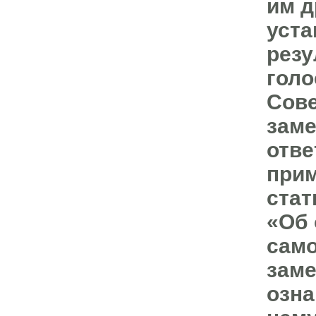
им д
уста
резу
голо
Сове
зам
отве
прим
стат
«Об 
само
зам
озна