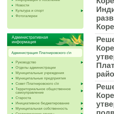
Коре
Новости
Инди
Культура и спорт
Фотогалереи
разв
Коре
Административная
Реше
информация
Коре
Администрация Платнировского с\п
утве
Руководство
Плат
Отделы администрации
райо
Муниципальные учреждения
Муниципальные предприятия
Совет Платнировского с\п
Реше
Территориальное общественное
самоуправление
Коре
Староста
утве
Инициативное бюджетирование
Муниципальная собственность
подв
Статистические отчеты