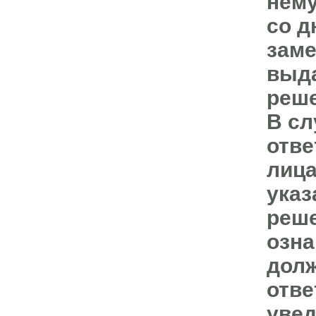
нему
со д
зам
выда
реше
В сл
отве
лица
указ
реше
озн
долж
отве
увед