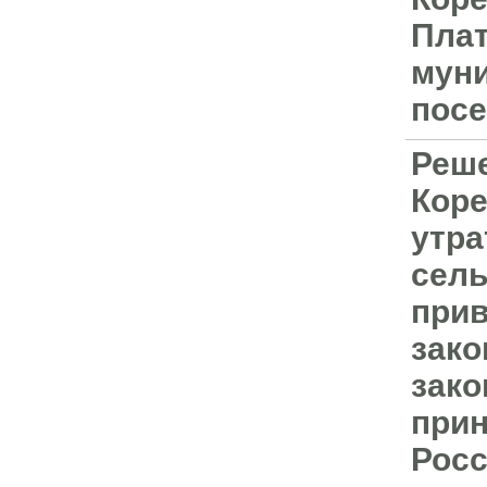
Плат
муни
посе
Реше
Коре
утра
сель
прив
зако
зако
прин
Росс