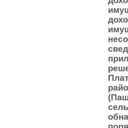
дохо
имущ
дохо
имущ
несо
свед
прил
реше
Плат
райо
(Паш
сель
обна
поря