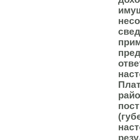
имущ
несо
свед
прим
пред
отве
наст
Плат
райо
пост
(губ
наст
резу