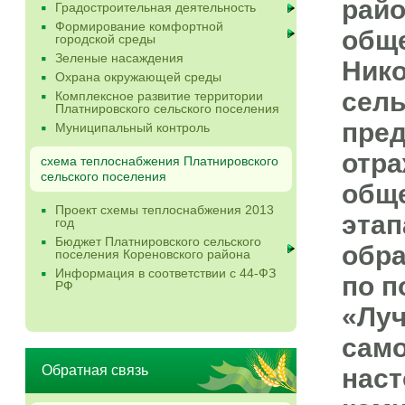
райо
Градостроительная деятельность
Формирование комфортной
обще
городской среды
Зеленые насаждения
Нико
Охрана окружающей среды
сель
Комплексное развитие территории
Платнировского сельского поселения
пред
Муниципальный контроль
отра
схема теплоснабжения Платнировского
сельского поселения
обще
Проект схемы теплоснабжения 2013
этап
год
Бюджет Платнировского сельского
обра
поселения Кореновского района
Информация в соответствии с 44-ФЗ
по п
РФ
«Луч
само
Обратная связь
наст