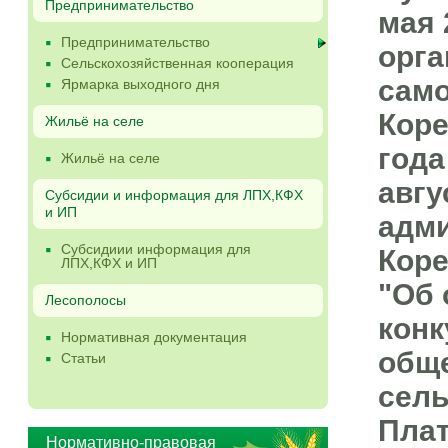
Предпринимательство
мая 
Предпринимательство
орга
Сельскохозяйственная кооперация
само
Ярмарка выходного дня
Коре
Жильё на селе
года
Жильё на селе
авгу
Субсидии и информация для ЛПХ,КФХ
и ИП
адми
Субсидиии информация для
Коре
ЛПХ,КФХ и ИП
"Об 
Лесополосы
конк
Нормативная документация
обще
Статьи
сель
Плат
Нормативно-правовая