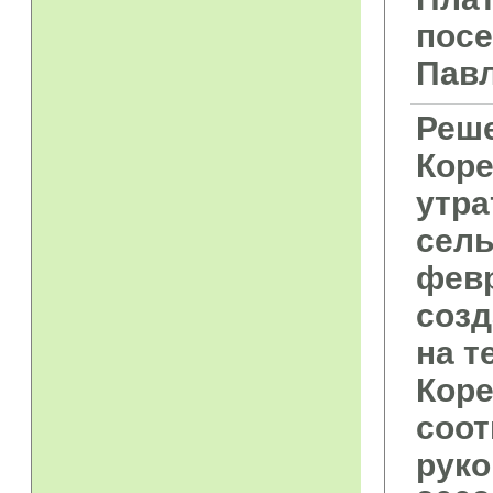
посе
Пав
Реше
Коре
утра
сель
февр
созд
на т
Коре
соот
руко