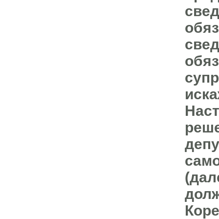
свед
обяз
свед
обяз
супр
иска
Наст
реше
депу
само
(дал
долж
Коре