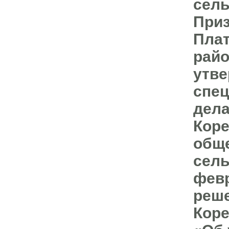
сель
Приз
Плат
райо
утве
спец
дела
Коре
обще
сель
февр
реше
Коре