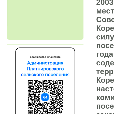
2003
мест
Сове
Коре
силу
посе
года
соде
терр
Коре
наст
коми
посе