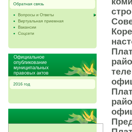
коми
Обратная связь
стро
Вопросы и Ответы
Сове
Виртуальная приемная
Вакансии
Коре
Соцсети
наст
Плат
Официальное
райо
опубликование
муниципальных
теле
правовых актов
офиц
2016 год
Плат
райо
офиц
Пред
Плат