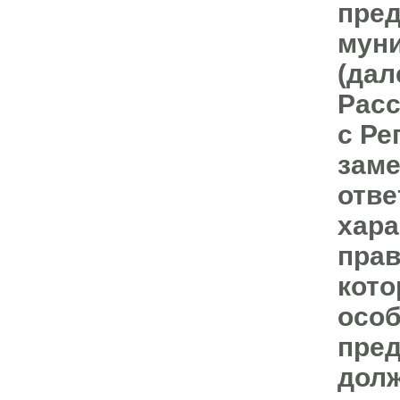
пред
муни
(дал
Расс
с Ре
зам
отве
хара
прав
кото
особ
пред
долж