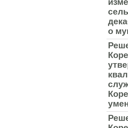
изме
сель
дека
о му
Реше
Коре
утве
ква
служ
Коре
умен
Реше
Коре