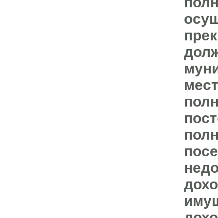
полн
осущ
прек
долж
муни
мест
полн
пост
полн
посе
недо
дохо
имущ
дохо