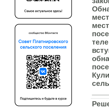
зако
Обна
мест
мест
посе
теле
всту
обна
посе
Кули
сель
____
Реше