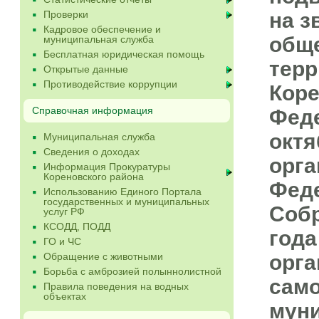
Проверки
на з
Кадровое обеспечение и
обще
муниципальная служба
Бесплатная юридическая помощь
терр
Открытые данные
Противодействие коррупции
Коре
Справочная информация
Феде
октя
Муниципальная служба
Сведения о доходах
орга
Информация Прокуратуры
Кореновского района
Феде
Использованию Единого Портала
государственных и муниципальных
Собр
услуг РФ
КСОДД, ПОДД
года
ГО и ЧС
Обращение с животными
орга
Борьба с амброзией полыннолистной
само
Правила поведения на водных
объектах
муни