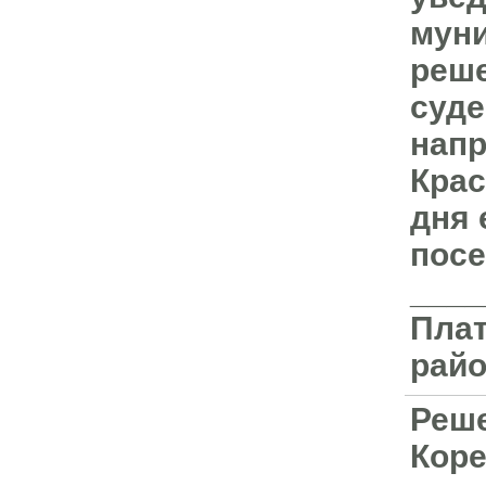
муни
реше
суде
напр
Крас
дня 
посе
____
Плат
райо
Реше
Коре