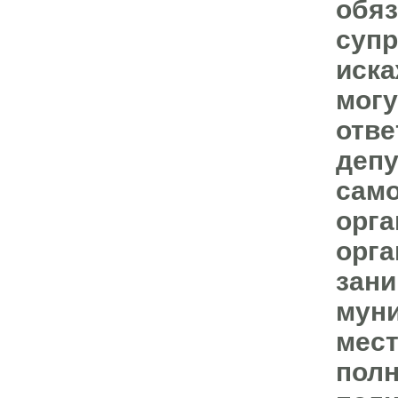
обяз
супр
иска
мог
отве
депу
само
орга
орга
зани
муни
мест
полн