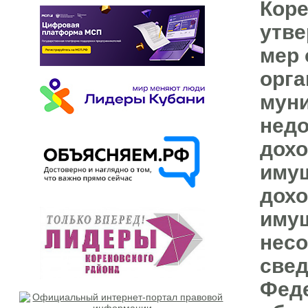
Коре
утве
мер 
орга
муни
недо
дохо
имущ
дохо
имущ
несо
свед
Феде