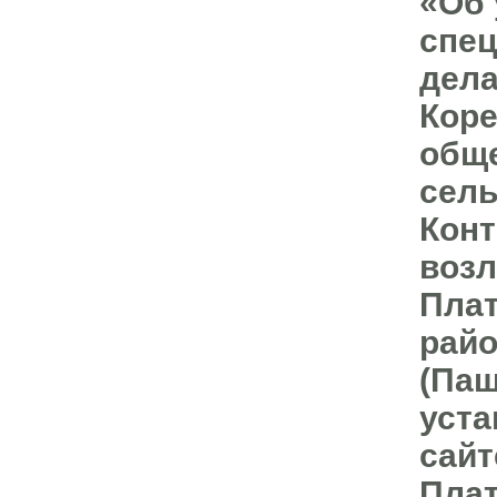
«Об 
спец
дела
Коре
обще
сель
Конт
возл
Плат
райо
(Паш
уста
сайт
Плат