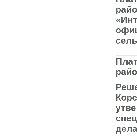
райо
«Инт
офиц
сель
____
Плат
райо
Реше
Коре
утве
спец
дела