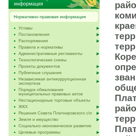
райо
информация
коми
Нормативно-правовая информация
крае
Уставы
терр
Постановления
Распоряжения
терр
Правила и нормативы
Административные регламенты
Коре
Технологические схемы
опре
Проекты документов
Публичные слушания
зван
Независимая антикоррупционная
экспертиза
обще
Порядок обжалования
муниципальных правовых актов
Плат
Нестационарные торговые объекты
райо
ЖКХ
Решения Совета Платнировского с\п
терр
Земля и имущество
Социально-экономическое развитие
Плат
Целевые программы