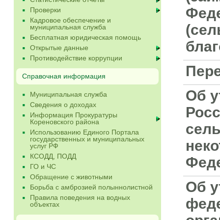
Феде
Проверки
Кадровое обеспечение и
(сел
муниципальная служба
Бесплатная юридическая помощь
благ
Открытые данные
Противодействие коррупции
Пере
Справочная информация
Об у
Муниципальная служба
Сведения о доходах
Росс
Информация Прокуратуры
Кореновского района
сель
Использованию Единого Портала
государственных и муниципальных
неко
услуг РФ
КСОДД, ПОДД
Фед
ГО и ЧС
Обращение с животными
Об у
Борьба с амброзией полыннолистной
Правила поведения на водных
фед
объектах