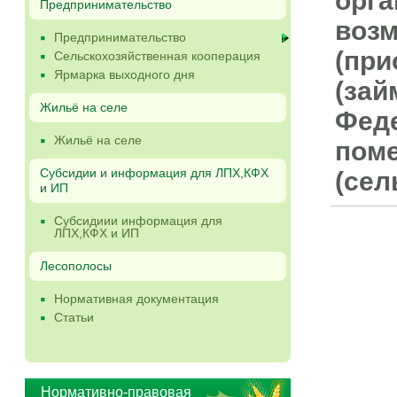
орга
Предпринимательство
воз
Предпринимательство
(при
Сельскохозяйственная кооперация
Ярмарка выходного дня
(зай
Жильё на селе
Феде
Жильё на селе
поме
Субсидии и информация для ЛПХ,КФХ
(сел
и ИП
Субсидиии информация для
ЛПХ,КФХ и ИП
Лесополосы
Нормативная документация
Статьи
Нормативно-правовая