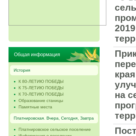
сель
пром
2019
терр
Прик
Общая информация
пер
История
края
К 80-ЛЕТИЮ ПОБЕДЫ
улу
К 75-ЛЕТИЮ ПОБЕДЫ
на с
К 70-ЛЕТИЮ ПОБЕДЫ
Образование станицы
прог
Памятные места
терр
Платнировская. Вчера, Сегодня, Завтра
Пост
Платнировское сельское поселение
Информация о поселении