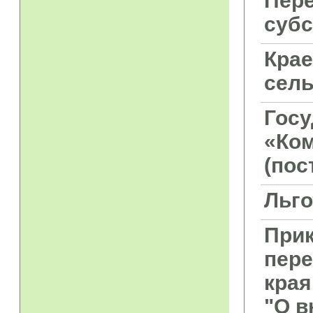
Пере
суб
Крае
сель
Госу
«Ком
(пос
Льго
Прик
пер
края
"О в