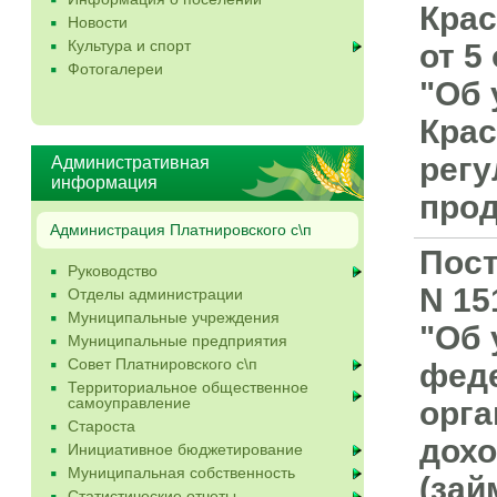
Крас
Новости
Культура и спорт
от 5
Фотогалереи
"Об 
Крас
регу
Административная
информация
прод
Администрация Платнировского с\п
Пост
Руководство
N 15
Отделы администрации
Муниципальные учреждения
"Об 
Муниципальные предприятия
Совет Платнировского с\п
фед
Территориальное общественное
самоуправление
орга
Староста
дохо
Инициативное бюджетирование
Муниципальная собственность
(зай
Статистические отчеты