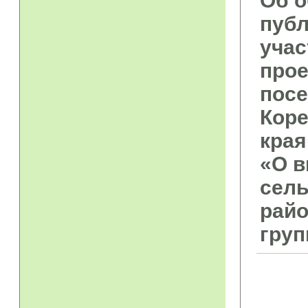
Об о
публ
учас
прое
пос
Коре
края
«О в
сель
райо
груп