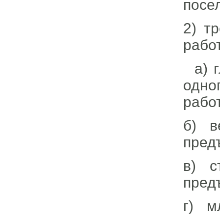
посе
2) т
рабо
а) г
одно
рабо
б) в
пред
в) с
пред
г) м