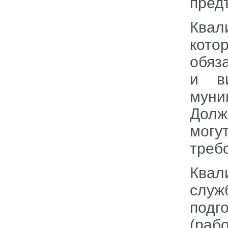
пред
Квал
кот
обяз
и ви
муни
Долж
могу
треб
Квал
служ
подг
(раб