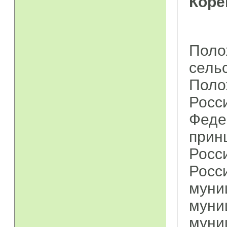
Коре
Поло
сель
Поло
Росс
Фед
прин
Росс
Росс
муни
мун
муни