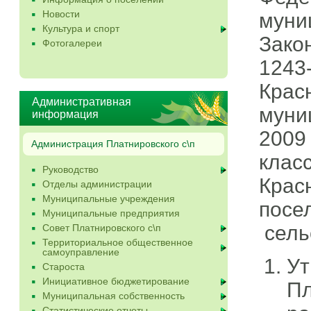
Новости
мун
Культура и спорт
Зако
Фотогалереи
1243
Крас
Административная
муни
информация
2009
Администрация Платнировского с\п
кла
Руководство
Крас
Отделы администрации
Муниципальные учреждения
посе
Муниципальные предприятия
сель
Совет Платнировского с\п
Территориальное общественное
самоуправление
Ут
Староста
Инициативное бюджетирование
Пл
Муниципальная собственность
Статистические отчеты