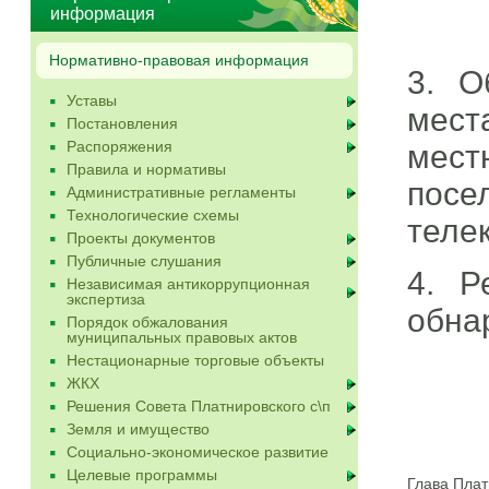
информация
Нормативно-правовая информация
3. О
Уставы
мест
Постановления
Распоряжения
мест
Правила и нормативы
посе
Административные регламенты
Технологические схемы
теле
Проекты документов
Публичные слушания
4. Р
Независимая антикоррупционная
экспертиза
обна
Порядок обжалования
муниципальных правовых актов
Нестационарные торговые объекты
ЖКХ
Решения Совета Платнировского с\п
Земля и имущество
Социально-экономическое развитие
Целевые программы
Глава Пла