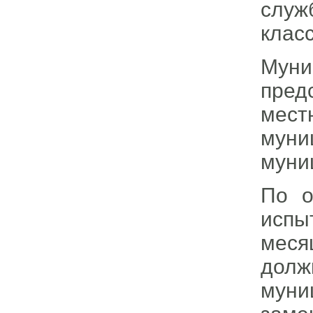
служ
класс
Муни
пред
мес
муни
муни
По о
испы
меся
долж
мун