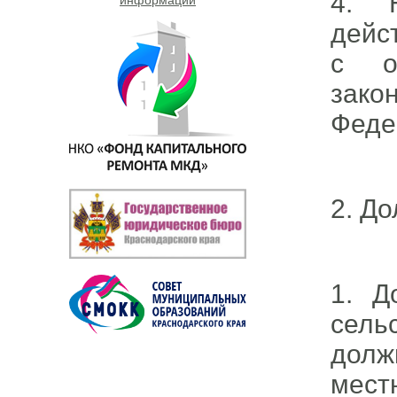
4. 
дейс
с о
зак
Феде
2. Д
1. Д
сель
долж
мест