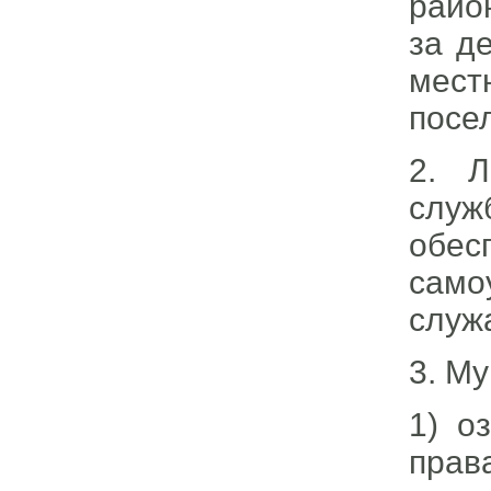
райо
за д
мест
посе
2. Л
служ
обе
сам
служ
3. М
1) о
пра