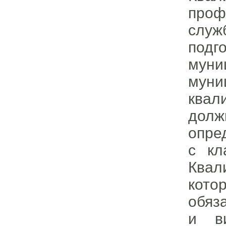
проф
служ
подг
мун
муни
ква
дол
опре
с кл
Квал
кот
обяз
и ви