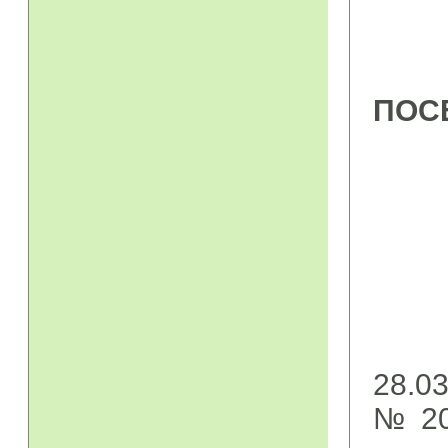
ПОС
(че
№ 2