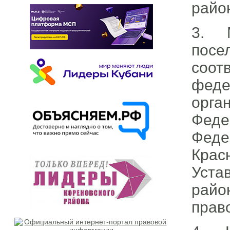
райо
3. М
посе
соот
фед
орга
Феде
Феде
Крас
Уста
райо
прав