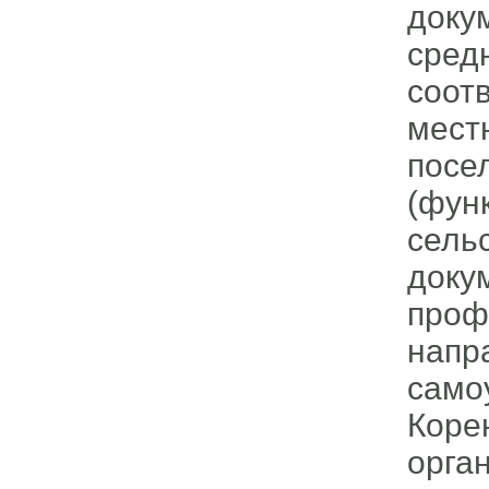
доку
сре
соот
мест
пос
(фун
сель
доку
проф
нап
само
Коре
орга