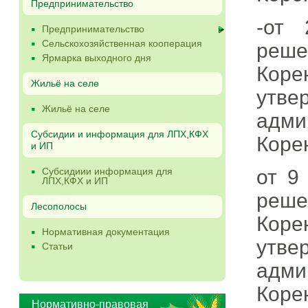
Предпринимательство
-от 
Предпринимательство
Сельскохозяйственная кооперация
реше
Ярмарка выходного дня
Коре
Жильё на селе
утве
Жильё на селе
адми
Субсидии и информация для ЛПХ,КФХ
Коре
и ИП
от 9
Субсидиии информация для
ЛПХ,КФХ и ИП
реше
Лесополосы
Коре
Нормативная документация
утве
Статьи
адми
Коре
Нормативно-правовая