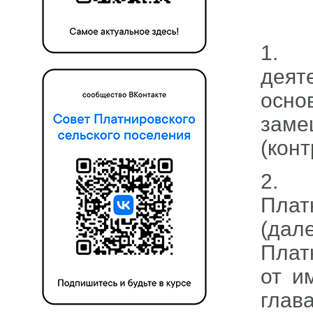
1. 
деят
осн
заме
(конт
2. 
Плат
(да
Плат
от и
глав