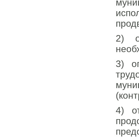
муни
испо
прод
2) о
необ
3) о
труд
мун
(конт
4) о
прод
пре