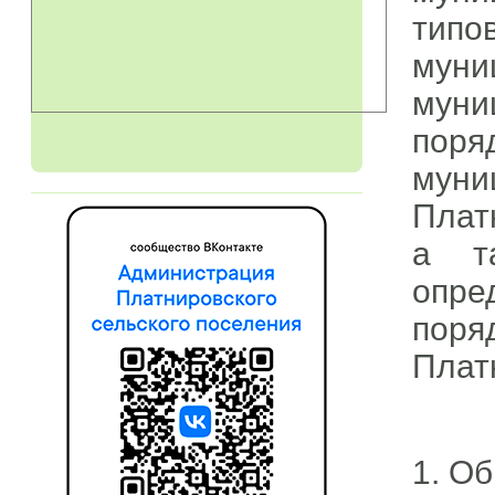
тип
муни
муни
поря
муни
Плат
а т
опре
пор
Плат
1. О