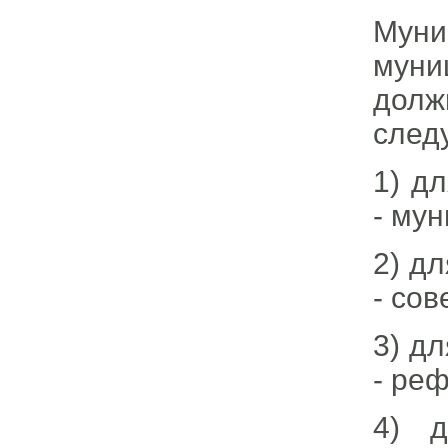
Мун
муни
дол
след
1) д
- мун
2) д
- сов
3) д
- ре
4) д