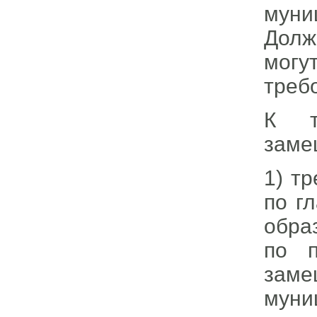
муни
Долж
могу
треб
К т
заме
1) т
по г
обра
по 
зам
муни