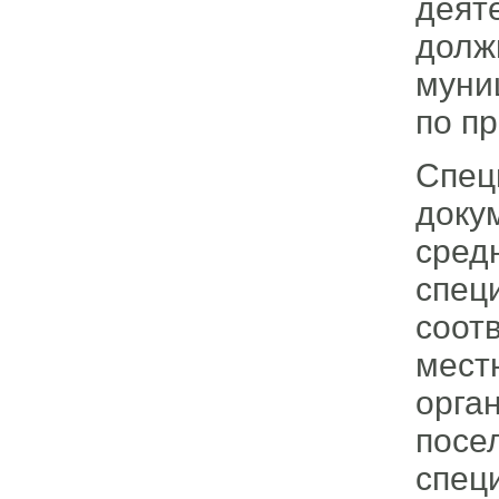
дея
дол
муни
по п
Спец
доку
сре
спе
соот
мест
орга
пос
спец