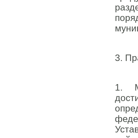
разд
поря
муни
3. П
1. 
дост
опре
феде
Уста