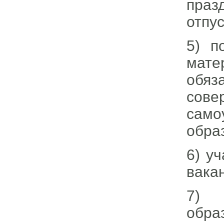
праз
отпус
5) п
мате
обяз
сове
само
обра
6) у
вака
7) п
обра