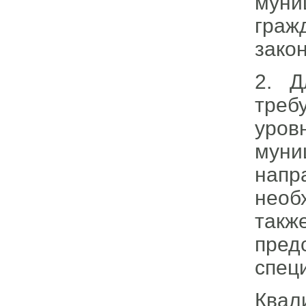
муни
граж
зако
2. Д
треб
уро
муни
напр
необ
так
пре
спец
Ква