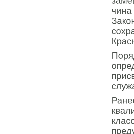
заме
чина
Зако
сохр
Крас
Поря
опре
прис
служ
Ран
квал
кла
пред