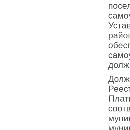
посе
само
Уста
райо
обес
само
долж
Долж
Рее
Плат
соот
мун
муни