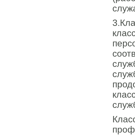
служ
3.Кл
клас
перс
соот
служ
служ
прод
клас
служ
Клас
проф