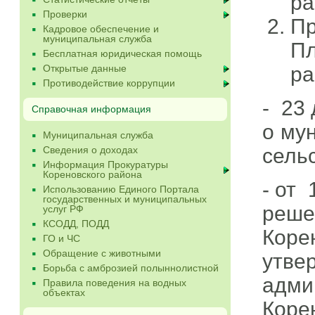
ра
Проверки
Пр
Кадровое обеспечение и
муниципальная служба
Пл
Бесплатная юридическая помощь
ра
Открытые данные
Противодействие коррупции
- 23
Справочная информация
о му
Муниципальная служба
сель
Сведения о доходах
Информация Прокуратуры
Кореновского района
- от
Использованию Единого Портала
государственных и муниципальных
реше
услуг РФ
КСОДД, ПОДД
Коре
ГО и ЧС
Обращение с животными
утве
Борьба с амброзией полыннолистной
адми
Правила поведения на водных
объектах
Коре