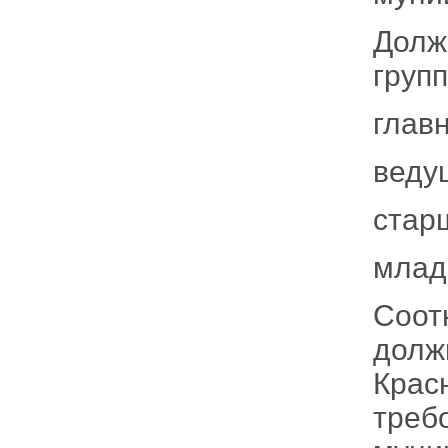
Долж
групп
глав
веду
стар
млад
Соо
дол
Кра
тре