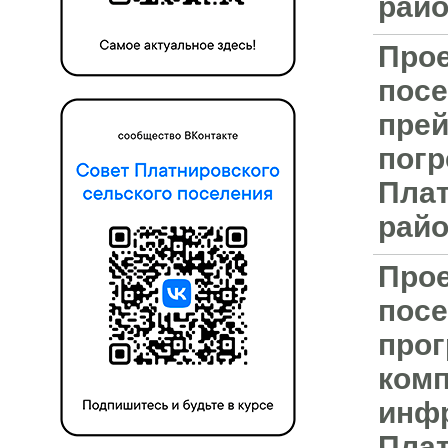
райо
Прое
посе
прей
погр
Плат
райо
Прое
посе
про
комп
инфр
Плат