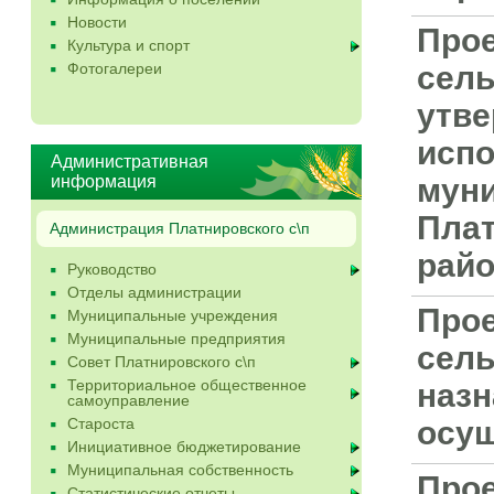
Новости
Прое
Культура и спорт
Фотогалереи
сель
утве
исп
Административная
информация
муни
Плат
Администрация Платнировского с\п
райо
Руководство
Отделы администрации
Прое
Муниципальные учреждения
Муниципальные предприятия
сель
Совет Платнировского с\п
Территориальное общественное
назн
самоуправление
Староста
осущ
Инициативное бюджетирование
Муниципальная собственность
Прое
Статистические отчеты