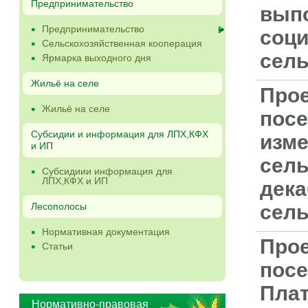
Предпринимательство
выпо
Предпринимательство
соци
Сельскохозяйственная кооперация
сель
Ярмарка выходного дня
Жильё на селе
Прое
Жильё на селе
посе
Субсидии и информация для ЛПХ,КФХ
изме
и ИП
сель
Субсидиии информация для
ЛПХ,КФХ и ИП
дека
Лесополосы
сель
Нормативная документация
Прое
Статьи
посе
Плат
Нормативно-правовая