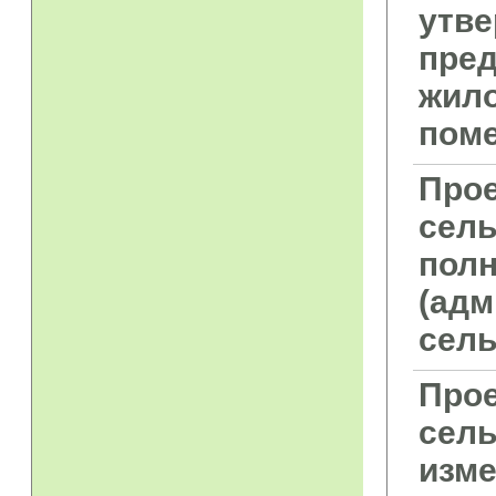
утве
пред
жило
пом
Прое
сель
полн
(адм
сель
Прое
сель
изме