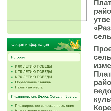
Плат
райо
утве
«Раз
сель
Общая информация
Прое
сель
История
изме
К 80-ЛЕТИЮ ПОБЕДЫ
К 75-ЛЕТИЮ ПОБЕДЫ
Плат
К 70-ЛЕТИЮ ПОБЕДЫ
райо
Образование станицы
Памятные места
ведо
Платнировская. Вчера, Сегодня, Завтра
куль
Платнировское сельское поселение
Коре
Информация о поселении