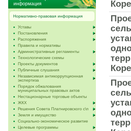
Коре
информация
Прое
Нормативно-правовая информация
сель
Уставы
Постановления
уста
Распоряжения
Правила и нормативы
одно
Административные регламенты
терр
Технологические схемы
Проекты документов
Коре
Публичные слушания
Независимая антикоррупционная
экспертиза
Прое
Порядок обжалования
сель
муниципальных правовых актов
Нестационарные торговые объекты
уста
ЖКХ
Решения Совета Платнировского с\п
одно
Земля и имущество
терр
Социально-экономическое развитие
Целевые программы