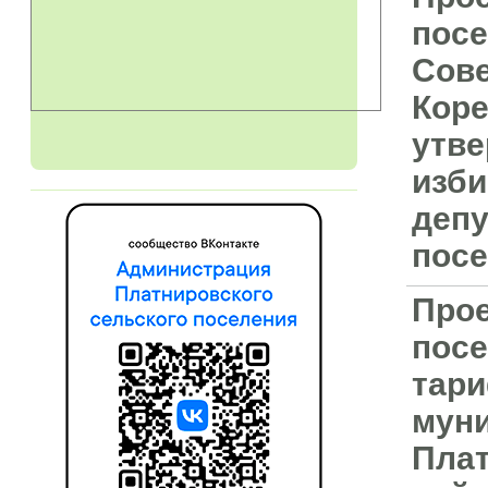
посе
Сове
Коре
утве
изби
депу
посе
Прое
посе
тари
мун
Плат