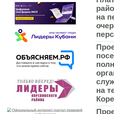
райо
на п
очер
перс
Прое
посе
полн
орга
служ
на т
Коре
Прое