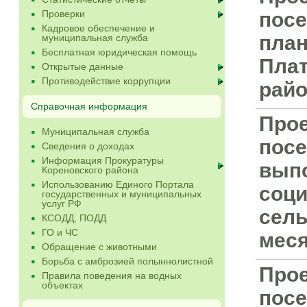
Проверки
посе
Кадровое обеспечение и
план
муниципальная служба
Бесплатная юридическая помощь
Плат
Открытые данные
Противодействие коррупции
райо
Справочная информация
Прое
Муниципальная служба
посе
Сведения о доходах
Информация Прокуратуры
выпо
Кореновского района
Использованию Единого Портала
соци
государственных и муниципальных
услуг РФ
сель
КСОДД, ПОДД
ГО и ЧС
меся
Обращение с животными
Борьба с амброзией полыннолистной
Прое
Правила поведения на водных
объектах
посе