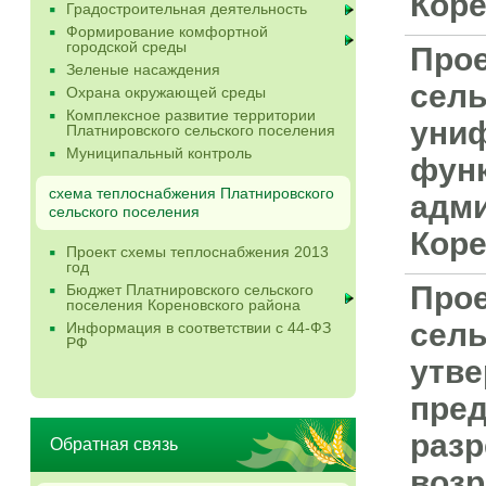
Коре
Градостроительная деятельность
Формирование комфортной
городской среды
Прое
Зеленые насаждения
сель
Охрана окружающей среды
Комплексное развитие территории
униф
Платнировского сельского поселения
Муниципальный контроль
функ
схема теплоснабжения Платнировского
адми
сельского поселения
Коре
Проект схемы теплоснабжения 2013
год
Прое
Бюджет Платнировского сельского
поселения Кореновского района
сель
Информация в соответствии с 44-ФЗ
РФ
утве
пред
разр
Обратная связь
возр