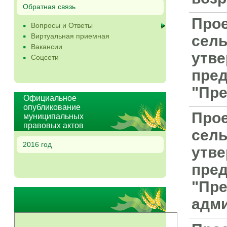
Обратная связь
Прое
Вопросы и Ответы
Виртуальная приемная
сель
Вакансии
утве
Соцсети
пред
"Пре
Официальное
опубликование
Прое
муниципальных
правовых актов
сель
2016 год
утве
пред
"Пре
адми