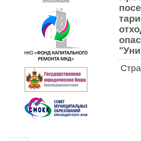
посе
тари
отхо
опас
"Уни
Стр