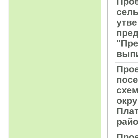
Прое
сель
утве
пред
"Пре
выпи
Прое
посе
схем
окру
Плат
райо
Прое