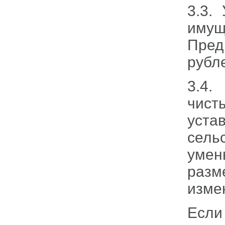
3.3.
имущ
Пред
рубл
3.4.
чист
уст
сель
умен
разм
изме
Если