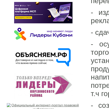
пере
- из
рекл
- сд
- ос
торг
уста
прод
напи
потр
т.ч 
- со