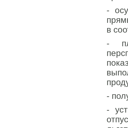
- ос
прям
в со
- п
перс
пок
выпо
прод
- пол
- ус
отпу