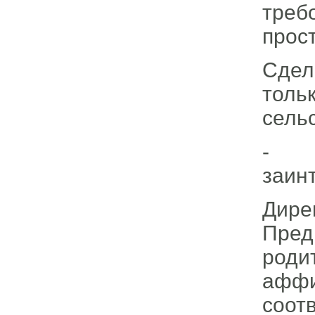
треб
прос
Сдел
толь
сель
- с
заин
Дире
Пред
род
афф
соот