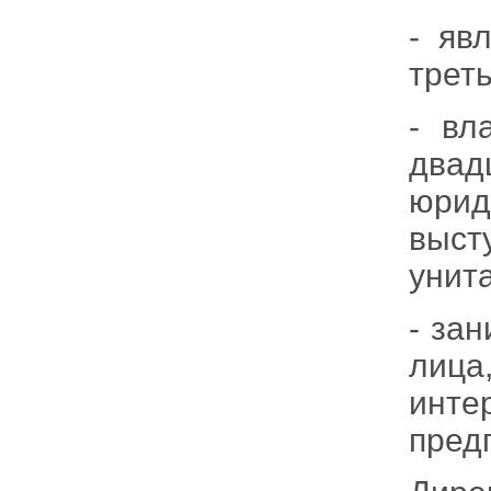
- яв
трет
- вл
двад
юрид
выст
унит
- за
лица
инте
пред