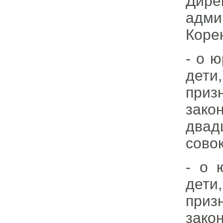
Дире
адми
Коре
- о ю
дети
при
зако
двад
сово
- о 
дети
при
зако