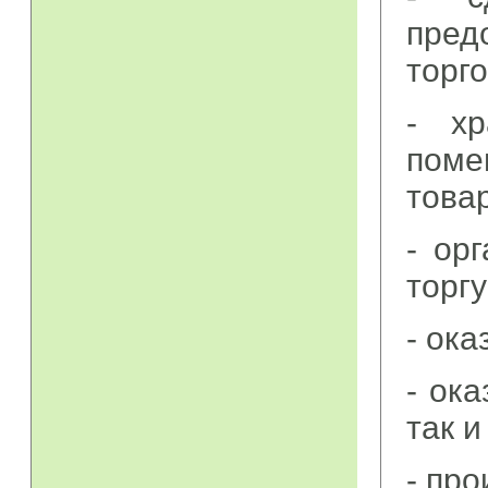
пред
торг
- хр
поме
това
- ор
торг
- ок
- ок
так и
- про