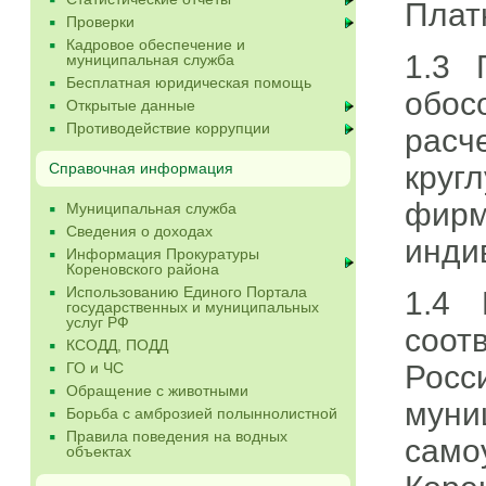
Плат
Проверки
Кадровое обеспечение и
1.3 
муниципальная служба
Бесплатная юридическая помощь
обос
Открытые данные
Противодействие коррупции
расч
круг
Справочная информация
фирм
Муниципальная служба
Сведения о доходах
инди
Информация Прокуратуры
Кореновского района
Использованию Единого Портала
1.4 
государственных и муниципальных
услуг РФ
соот
КСОДД, ПОДД
Рос
ГО и ЧС
Обращение с животными
муни
Борьба с амброзией полыннолистной
Правила поведения на водных
само
объектах