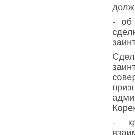
долж
- об
сдел
заин
Сде
заин
сове
приз
адми
Коре
- к
взаи