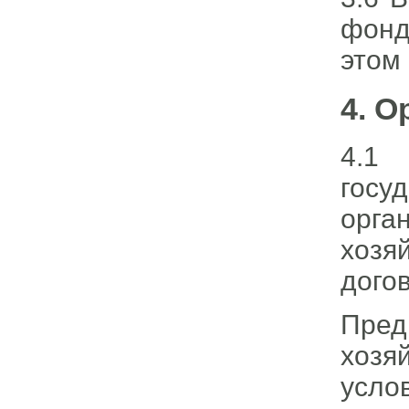
фонд
этом
4. 
4.1
гос
орг
хозя
догов
Пре
хозя
усло