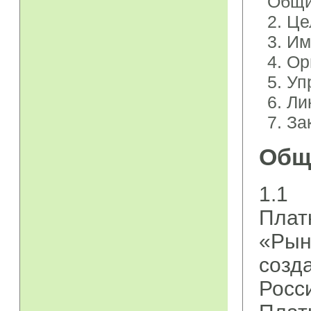
Общи
2. Ц
3. И
4. О
5. У
6. Л
7. З
Общ
1.1
Плат
«Ры
созд
Росс