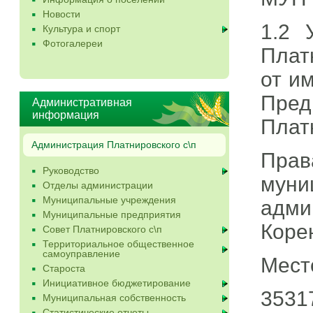
Новости
1.2 
Культура и спорт
Фотогалереи
Плат
от и
Пре
Административная
информация
Плат
Администрация Платнировского с\п
Прав
Руководство
мун
Отделы администрации
Муниципальные учреждения
адми
Муниципальные предприятия
Коре
Совет Платнировского с\п
Территориальное общественное
самоуправление
Мест
Староста
Инициативное бюджетирование
3531
Муниципальная собственность
Статистические отчеты