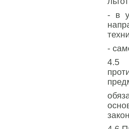
льго
- в 
напр
техн
- са
4.5
прот
пред
обяз
осн
зако
4.6 