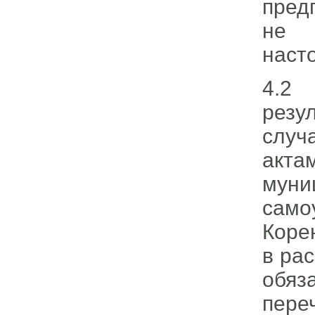
пред
не п
наст
4.2
резу
случ
акта
муни
само
Коре
в ра
обя
пере