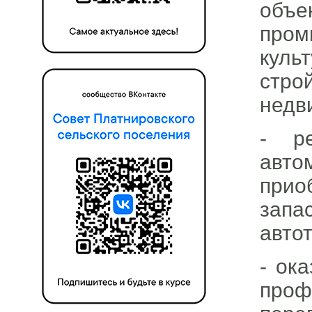
объ
пром
куль
стро
недв
- ре
авто
прио
запа
авто
- ок
проф