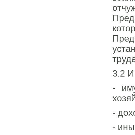
отч
Пред
кот
Пред
уста
труд
3.2 
- им
хозя
- дох
- ин