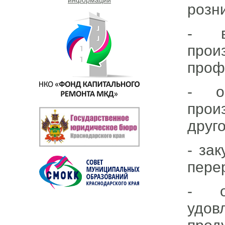
розн
- в
прои
проф
- о
прои
друг
- за
пере
- о
удов