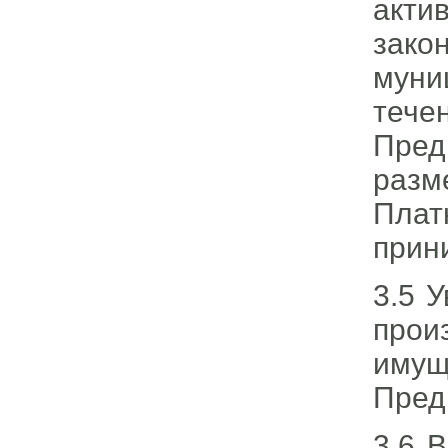
акти
зако
муни
теч
Пред
раз
Плат
прин
3.5 
прои
имущ
Пред
3.6 