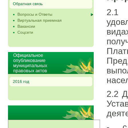
Обратная связь
2.1
Вопросы и Ответы
удов
Виртуальная приемная
Вакансии
вида
Соцсети
пол
Плат
Официальное
Пре
опубликование
муниципальных
выпо
правовых актов
насе
2016 год
2.2 
Уста
деят
- с