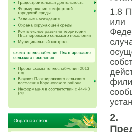
Градостроительная деятельность
Формирование комфортной
1.8 
городской среды
Зеленые насаждения
или
Охрана окружающей среды
Феде
Комплексное развитие территории
Платнировского сельского поселения
слу
Муниципальный контроль
осу
схема теплоснабжения Платнировского
сельского поселения
собс
Проект схемы теплоснабжения 2013
дейс
год
Бюджет Платнировского сельского
фили
поселения Кореновского района
Информация в соответствии с 44-ФЗ
соо
РФ
уста
2. 
Обратная связь
Пре