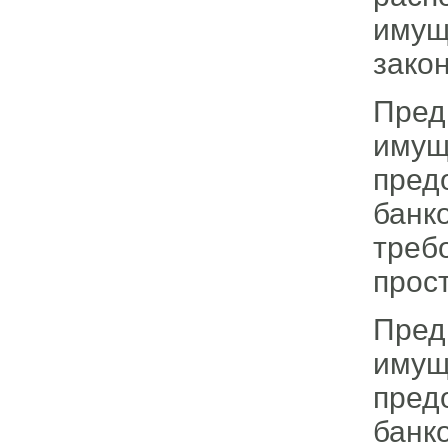
имущ
зако
Пред
иму
пред
банк
треб
прос
Пред
иму
пред
банк