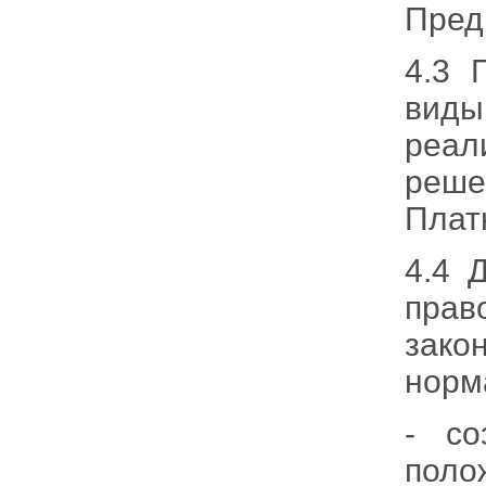
Пред
4.3 
вид
реал
реш
Плат
4.4 
пра
зак
норм
- со
поло