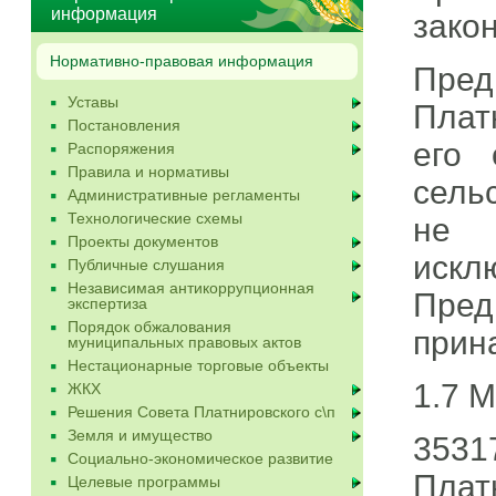
информация
зако
Нормативно-правовая информация
Пре
Уставы
Плат
Постановления
его 
Распоряжения
Правила и нормативы
сель
Административные регламенты
Технологические схемы
не 
Проекты документов
искл
Публичные слушания
Независимая антикоррупционная
Пред
экспертиза
Порядок обжалования
прин
муниципальных правовых актов
Нестационарные торговые объекты
1.7 
ЖКХ
Решения Совета Платнировского с\п
Земля и имущество
3531
Социально-экономическое развитие
Плат
Целевые программы