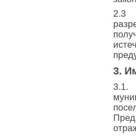
2.3
разр
полу
ист
пред
3. 
3.1
муни
пос
Пре
отра