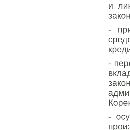
и ли
зако
- пр
сред
кред
- пер
вкла
зако
адми
Коре
- ос
прои