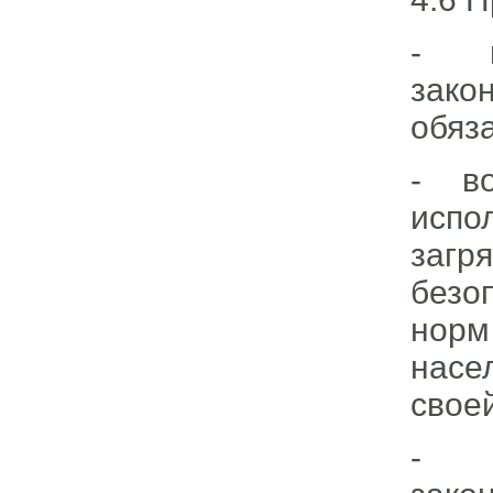
- н
зако
обяз
- в
испо
загр
безо
норм
насе
свое
- о