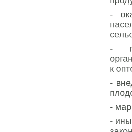
прод
- ок
насе
сель
- п
орга
к оп
- вн
плод
- ма
- ин
зако