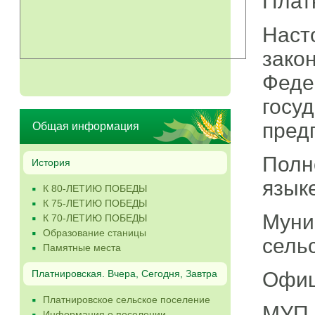
Плат
Нас
зако
Феде
гос
пред
Общая информация
Полн
История
языке
К 80-ЛЕТИЮ ПОБЕДЫ
К 75-ЛЕТИЮ ПОБЕДЫ
Муни
К 70-ЛЕТИЮ ПОБЕДЫ
Образование станицы
сель
Памятные места
Офиц
Платнировская. Вчера, Сегодня, Завтра
Платнировское сельское поселение
МУП 
Информация о поселении