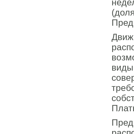
неде
(до
Пред
Дви
расп
возм
виды
сов
тре
соб
Плат
Пре
расп