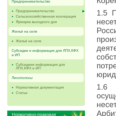
Коре
Предпринимательство
1.5 
Предпринимательство
Сельскохозяйственная кооперация
несе
Ярмарка выходного дня
Рос
Жильё на селе
про
Жильё на селе
дея
Субсидии и информация для ЛПХ,КФХ
собс
и ИП
пот
Субсидиии информация для
ЛПХ,КФХ и ИП
юрид
Лесополосы
1.6
Нормативная документация
Статьи
осущ
несет
Арб
Нормативно-правовая