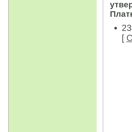
утве
Плат
23
[
С