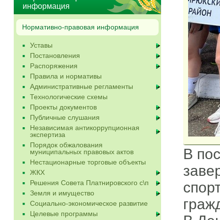
информация
Нормативно-правовая информация
Уставы
Постановления
Распоряжения
Правила и нормативы
Административные регламенты
Технологические схемы
Проекты документов
Публичные слушания
Независимая антикоррупционная
экспертиза
Порядок обжалования
В по
муниципальных правовых актов
Нестационарные торговые объекты
заве
ЖКХ
Решения Совета Платнировского с\п
спорт
Земля и имущество
граж
Социально-экономическое развитие
Целевые программы