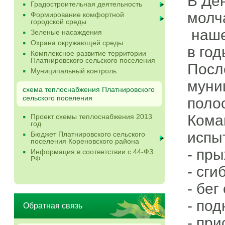
В Де
Градостроительная деятельность
молч
Формирование комфортной
городской среды
наше
Зеленые насаждения
Охрана окружающей среды
в го
Комплексное развитие территории
Платнировского сельского поселения
Посл
Муниципальный контроль
муни
схема теплоснабжения Платнировского
сельского поселения
поло
Кома
Проект схемы теплоснабжения 2013
год
испы
Бюджет Платнировского сельского
поселения Кореновского района
- пры
Информация в соответствии с 44-ФЗ
РФ
- сги
- бег
- по
Обратная связь
- при