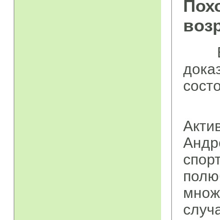
Пох
воз
В оч
дока
сост
Пох
Акт
Анд
спор
полю
множ
случ