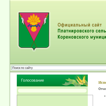
Опрос населения об эффективности деятельности руководител
органов местного самоуправления муниципальных образований
Голосование
Исп
Отче