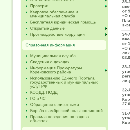
35-
Проверки
вне
от 
Кадровое обеспечение и
«О 
муниципальная служба
Пла
Бесплатная юридическая помощь
экс
Открытые данные
Противодействие коррупции
34-
вне
от 
Справочная информация
«О 
лик
Муниципальная служба
02.0
Сведения о доходах
33-
Информация Прокуратуры
утв
Кореновского района
рег
Использованию Единого Портала
лиц
государственных и муниципальных
услуг РФ
32-
КСОДД, ПОДД
утв
ГО и ЧС
Кор
27.0
Обращение с животными
Борьба с амброзией полыннолистной
31-
Правила поведения на водных
утв
объектах
Кор