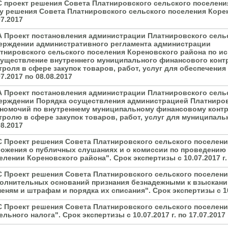
С проект решения Совета Платнировского сельского поселен
у решения Совета Платнировского сельского поселения Корено
07.2017
А Проект постановления администрации Платнировского сель
ерждении административного регламента администрации
тнировского сельского поселения Кореновского района по 
уществление внутреннего муниципального финансового конт
троля в сфере закупок товаров, работ, услуг для обеспечени
07.2017 по 08.08.2017
А Проект постановления администрации Платнировского сель
ерждении Порядка осуществления администрацией Платниров
номочий по внутреннему муниципальному финансовому конт
тролю в сфере закупок товаров, работ, услуг для муниципальн
08.2017
С Проект решения Совета Платнировского сельского поселен
ожения о публичных слушаниях и о комиссии по проведению
елении Кореновского района". Срок экспертизы с 10.07.2017 г. п
С Проект решения Совета Платнировского сельского поселен
олнительных оснований признания безнадежными к взыскани
пеням и штрафам и порядка их списания". Срок экспертизы с 10.
С Проект решения Совета Платнировского сельского поселен
ельного налога". Срок экспертизы с 10.07.2017 г. по 17.07.2017 