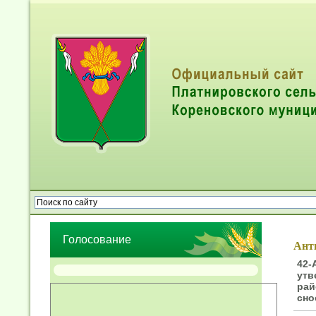
Опрос населения об эффективности деятельности руководител
органов местного самоуправления муниципальных образований
Голосование
Ант
42-
утв
рай
сно