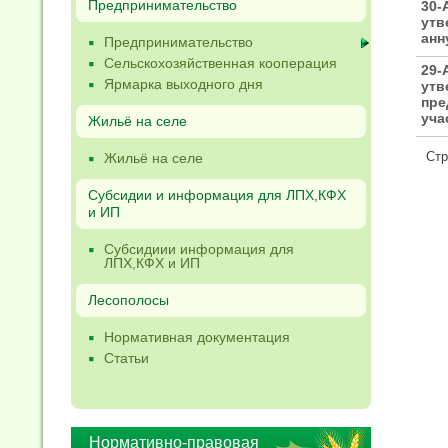
Предпринимательство
30-
утв
анн
Предпринимательство
Сельскохозяйственная кооперация
29-
Ярмарка выходного дня
утв
пре
уча
Жильё на селе
Ст
Жильё на селе
Субсидии и информация для ЛПХ,КФХ
и ИП
Субсидиии информация для
ЛПХ,КФХ и ИП
Лесополосы
Нормативная документация
Статьи
Нормативно-правовая