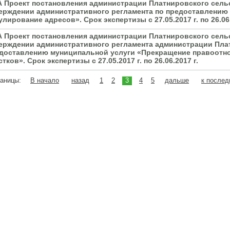
А Проект постановления администрации Платнировского сель
ерждении административного регламента по предоставлению 
улирование адресов». Срок экспертизы с 27.05.2017 г. по 26.06.
А Проект постановления администрации Платнировского сель
ерждении административного регламента администрации Плат
доставлению муниципальной услуги «Прекращение правоотн
стков». Срок экспертизы с 27.05.2017 г. по 26.06.2017 г.
раницы:
В начало
назад
1
2
3
4
5
дальше
к послед