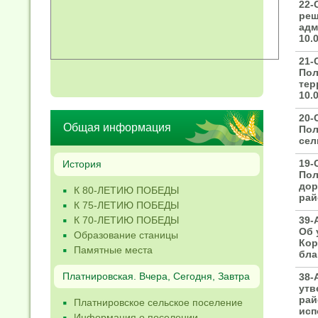
22-
реш
адм
10.0
21-
Пол
тер
10.0
20-
Общая информация
Пол
сел
19-
История
Пол
дор
К 80-ЛЕТИЮ ПОБЕДЫ
рай
К 75-ЛЕТИЮ ПОБЕДЫ
К 70-ЛЕТИЮ ПОБЕДЫ
39-
Об 
Образование станицы
Кор
Памятные места
бла
Платнировская. Вчера, Сегодня, Завтра
38-
утв
рай
Платнировское сельское поселение
исп
Информация о поселении