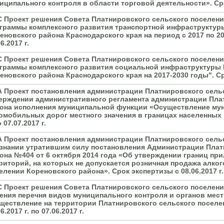
иципального контроля в области торговой деятельности». Срок 
С Проект решения Совета Платнировского сельского поселен
граммы комплексного развития транспортной инфраструктур
еновского района Краснодарского края на период с 2017 по 202
6.2017 г.
С Проект решения Совета Платнировского сельского поселен
граммы комплексного развития социальной инфраструктуры 
еновского района Краснодарского края на 2017-2030 годы". Срок
А Проект постановления администрации Платнировского сель
ерждении административного регламента администрации Пла
она исполнения муниципальной функции «Осуществление мун
омобильных дорог местного значения в границах населенных п
о 07.07.2017 г.
А Проект постановления администрации Платнировского сель
знании утратившим силу постановления Администрации Плат
она №404 от 6 октября 2014 года «Об утверждении границ пр
риторий, на которых не допускается розничная продажа алко
елении Кореновского района». Срок экспертизы с 08.06.2017 г. п
С Проект решения Совета Платнировского сельского поселен
ения перечня видов муниципального контроля и органов мес
ществление на территории Платнировского сельского поселен
6.2017 г. по 07.06.2017 г.