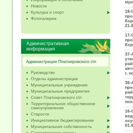
мун
Новости
18-
Культура и спорт
про
Фотогалереи
Кор
21.0
17-
про
Административная
Кор
информация
37-
утв
Администрация Платнировского с\п
рай
авт
Руководство
г. п
Отделы администрации
36-
Муниципальные учреждения
при
Муниципальные предприятия
рай
тер
Совет Платнировского с\п
пос
Территориальное общественное
самоуправление
16-
Староста
вед
Инициативное бюджетирование
осу
01.0
Муниципальная собственность
Статистические отчеты