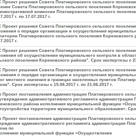
С Проект решения Совета Платнировского сельского поселени
ение Совета Платнировского сельского поселения Кореновског
инистративной комиссии Платнировского сельского поселени
7.2017 г. по 17.07.2017 г.
С Проект решения Совета Платнировского сельского поселен
ожения о порядке организации и осуществления муниципальн
ритории Платнировского сельского поселения Кореновского рай
7.2017 г.
С Проект решения Совета Платнировского сельского поселен
ожения об осуществлении муниципального контроля в облас
ьского поселения Кореновского района". Срок экспертизы с 23.0
С Проект решения Совета Платнировского сельского поселен
ожения о порядке организации и осуществления муниципаль
ог местного значения в границах населенных пунктов Платни
она". Срок экспертизы с 15.06.2017 г. по 21.06.2017 г.
А Проект постановления администрации Платнировского сельс
утверждении административного регламента администрации 
еновского района исполнения муниципальной функции «Осущ
гоустройства территории муниципального образования». Срок эк
А Проект постановления администрации Платнировского сель
ерждении административного регламента администрации Пла
она по
олнению муниципальной функции «Осуществление