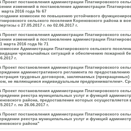
А Проект постановления администрации Платнировского сель
сении изменений в постановление администрации Платнировс
9 марта 2016 года № 67
создании комиссии по повышению устойчивого функциониров
тнировского сельского поселения Кореновского района в во
пертизы с 27.05.2017 г. по 02.06.2017 г.
А Проект постановления администрации Платнировского сель
сении изменений в постановление администрации Платнировс
11 марта 2016 года № 71
комиссии Администрации Платнировского сельского поселен
видации чрезвычайных ситуаций и обеспечению пожарной безоп
6.2017 г.
А Проект постановления администрации Платнировского сель
ерждении административного регламента по предоставлению
истрация трудовых договоров, заключаемых (прекращенных) 
ом, не являющимся индивидуальным предпринимателем». Срок эк
А Проект постановления администрации Платнировского сель
ерждении реестра муниципальных услуг и функций админист
еновского района, предоставление которых осуществляется в
5.2017 г. по 26.06.2017 г.
А Проект постановления администрации Платнировского сель
ерждении реестра муниципальных услуг и функций админист
еновского района"