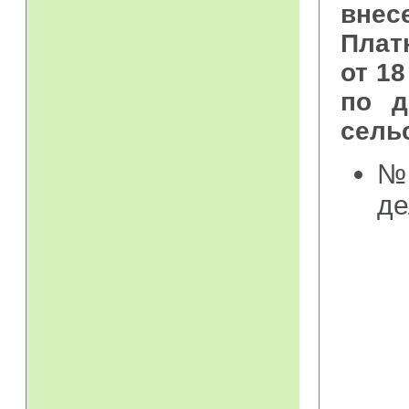
внес
Плат
от 1
по д
сель
№ 
де