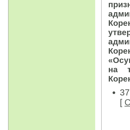
при
адми
Коре
утве
адми
Кор
«Осу
на т
Коре
37
[
С