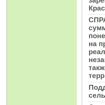
заре
Крас
СПР
сумм
пон
на п
реал
неза
такж
терр
Под
сель