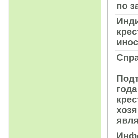
по з
Инд
крес
ино
Спр
Подт
года
крес
хозя
явля
Инф