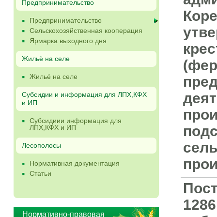
Предпринимательство
Коре
Предпринимательство
утве
Сельскохозяйственная кооперация
Ярмарка выходного дня
крес
Жильё на селе
(фер
Жильё на селе
пре
деят
Субсидии и информация для ЛПХ,КФХ
и ИП
прои
Субсидиии информация для
подс
ЛПХ,КФХ и ИП
сель
Лесополосы
прои
Нормативная документация
Статьи
Пост
1286
Нормативно-правовая