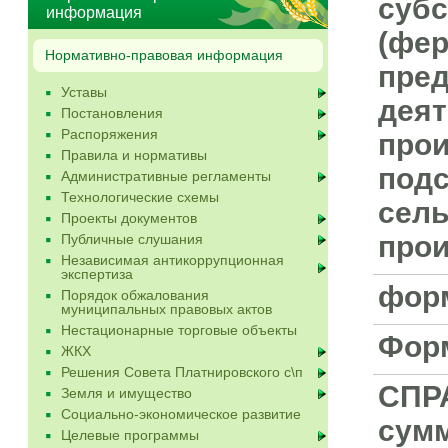
субс
информация
(фер
Нормативно-правовая информация
пре
Уставы
деят
Постановления
Распоряжения
прои
Правила и нормативы
подс
Административные регламенты
Технологические схемы
сель
Проекты документов
прои
Публичные слушания
Независимая антикоррупционная
экспертиза
фор
Порядок обжалования
муниципальных правовых актов
Нестационарные торговые объекты
Фор
ЖКХ
Решения Совета Платнировского с\п
СПР
Земля и имущество
Социально-экономическое развитие
сумм
Целевые программы