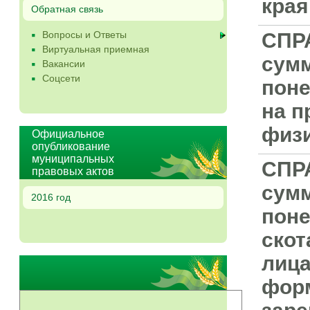
края
Обратная связь
Вопросы и Ответы
СПР
Виртуальная приемная
сумм
Вакансии
Соцсети
пон
на п
физи
Официальное
опубликование
муниципальных
СПР
правовых актов
сумм
2016 год
поне
скот
лица
форм