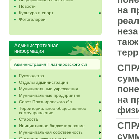
Новости
на п
Культура и спорт
реал
Фотогалереи
неза
такж
Административная
терр
информация
Администрация Платнировского с\п
СПР
Руководство
сумм
Отделы администрации
пон
Муниципальные учреждения
Муниципальные предприятия
на п
Совет Платнировского с\п
физи
Территориальное общественное
самоуправление
Староста
СПР
Инициативное бюджетирование
Муниципальная собственность
сумм
Статистические отчеты