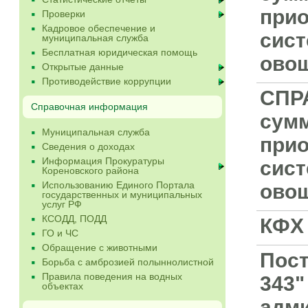
при
Проверки
Кадровое обеспечение и
сист
муниципальная служба
Бесплатная юридическая помощь
ово
Открытые данные
Противодействие коррупции
СПР
Справочная информация
сумм
Муниципальная служба
при
Сведения о доходах
Информация Прокуратуры
сист
Кореновского района
Использованию Единого Портала
ово
государственных и муниципальных
услуг РФ
КСОДД, ПОДД
КФХ
ГО и ЧС
Обращение с животными
Пост
Борьба с амброзией полыннолистной
Правила поведения на водных
343"
объектах
адми