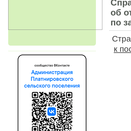
Спр
об о
по з
Стр
к по