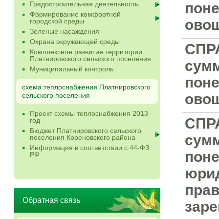
Градостроительная деятельность
поне
Формирование комфортной
овощ
городской среды
Зеленые насаждения
Охрана окружающей среды
СПР
Комплексное развитие территории
Платнировского сельского поселения
сумм
Муниципальный контроль
поне
схема теплоснабжения Платнировского
овощ
сельского поселения
Проект схемы теплоснабжения 2013
СПР
год
Бюджет Платнировского сельского
сумм
поселения Кореновского района
Информация в соответствии с 44-ФЗ
поне
РФ
юрид
прав
Обратная связь
заре