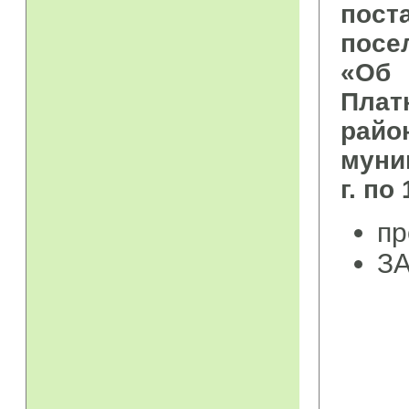
пост
посе
«Об
Плат
рай
муни
г. по 
пр
ЗА